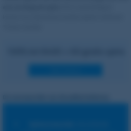
euro en 60 gratis spins
. Om in aanmerking te
komen voor deze bonus moeten spelers minimaal
10 euro storten.
100% tot €400 + 60 gratis spins
Claim de Bonus!
De voorwaarden van de welkomstbonus
Spelvoorwaarden.
Verschillende