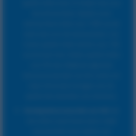
spellen tellen meer of minder mee voor
de inzetvereisten. Spellen zoals
slotmachines tellen voor 100% van de
inzet mee voor de inzetvereisten. Live
Casino spellen tellen slechts voor 10%
van de inzet mee. Andere spellen tellen
voor 0% mee. Bekijk de algemene
bonusvoorwaarden van het casino om
meer informatie te krijgen over de
spellen die meetellen voor de bonus.
Rondspeelvoorwaarden van 50X.
Bij
een online casino bonus zijn er altijd
voorwaarden waar spelers aan