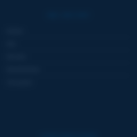
SNEL VAN START
Reviews
Gids
Bonussen
Betaalmethodes
5 Euro gratis
CASINO BONUS RADAR