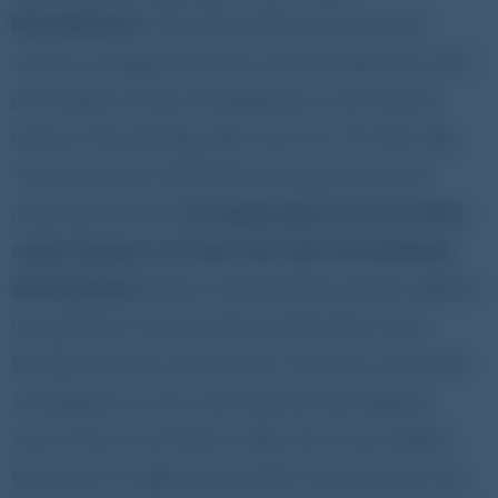
binnenkomen
. Het spelaanbod van dit online
casino is aangeboden door top ontwikkelaars met
jarenlang ervaring. Ontwikkelaars zoals Apollo
Games, Asia gaming, eBet, Just For The Win, Big
Time Gaming en Red Rake Gaming maken hier
onderdeel van uit.
Het spelaanbod van dit online
casino bestaat uit meer dan 500 verschillende
slotmachines.
Naast slotmachines kunnen spelers
ook genieten van klassieke tafelspellen zoals
Blackjack, Poker en Roulette. Ook zijn er nieuwere
tafelspellen en live casino games beschikbaar
zoals Three Card Poker Lobby, No Comm Speed
Baccarat en Lightning Roulette. Na het lezen van