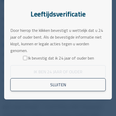
Er zijn in het Betmaster Casino
meer dan 500
Leeftijdsverificatie
verschillende slotmachines om te spelen
. Deze
spellen worden allemaal aangeboden door top
Door hierop the klikken bevestigt u wettelijk dat u 24
developers. Namen zoals Evolution Gaming, Ezugi,
jaar of ouder bent. Als de bevestigde informatie niet
klopt, kunnen er legale acties tegen u worden
Vivo Gaming
, Pragmatic Play en NetEnt maken
genomen.
deel uit van de lijst van aanbieders in dit online
Ik bevestig dat ik 24 jaar of ouder ben
casino. De spelers in het Betmaster Casino hebben
de optie om spellen te sorteren aan de hand van
IK BEN 24 JAAR OF OUDER
knopjes aan de linkerzijde. Spelers kunnen ook hun
SLUITEN
favoriete spel zoeken met behulp van de handige
zoekfunctie. Populaire spellen in dit online casino
zijn Lucky Streak 1, Fruit Party, Irish Treasures,
Troll Haven, Valley of the Gods en End of Edo.