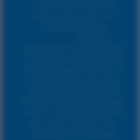
moeten voldoen voordat ze de
bonussen mogen cashen. Deze
voorwaarden worden ook
inzetvereisten
genoemd. De
inzetvereisten in het Betmaster casino
is 50 keer. Spelers moeten dus 50 keer
het bonusbedrag inzetten voordat ze
het geld van de bonus mogen cashen.
Als de speler bijvoorbeeld een bonus
bedrag van 200 euro heeft ontvangen,
moeten ze 50 keer dit bedrag inzetten
wat in totaal 10.000 euro is. Pas
daarna mogen ze het bonus geld