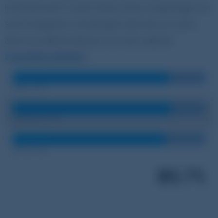
het Betmaster Casino heb je zeker zin gekregen om
snel te beginnen. Verspil geen tijd meer en claim
direct je welkomstbonus via onze website
CasinoBonusRadar
!
Bonus -
81%
Spelaanbod -
82%
Mobiel -
79%
80.7%