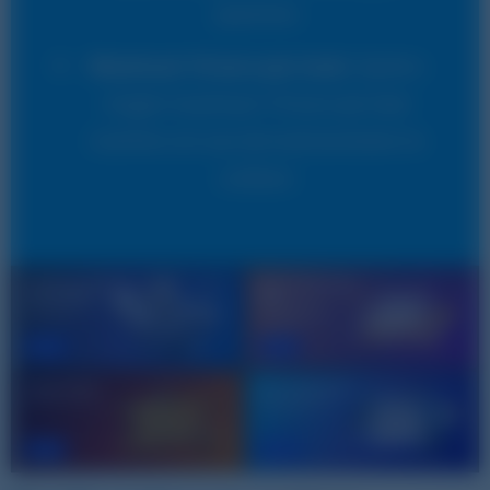
opnemen.
Maximaal 10 euro per inzet.
Spelers
mogen maximaal 10 euro per keer
inzetten om aan de inzetvereisten te
voldoen.