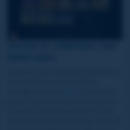
Storten en uitbetalen naar
BabeCasino
BabeCasino is een casino dat zich ook heel erg
op cryptocurrency richt. Zo kun je dus
stortingen maken met
Bitcoin
. Dit doe je door
gebruik te maken van Cubits. Met Cubits kun je
Bitcoin direct laten omzetten naar de valuta
die jij wilt en het gaat snel en simpel. Ben je zelf