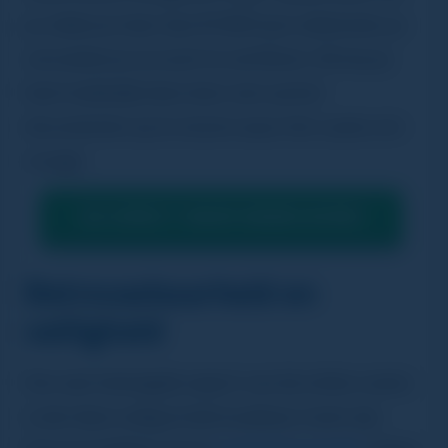
je, indien je meer dan €1000 laat uitbetalen, je
verzoeken je account te verifiëren. Dit kun je
heel makkelijk doen door een aantal
documenten op te sturen waar het casino om
vraagt.
GA DIRECT NAAR BABECASINO
Betrouwbaarheid en
veiligheid
Een zeer belangrijk aspect van de online casino
is dat deze veilig en betrouwbaar moet zijn.