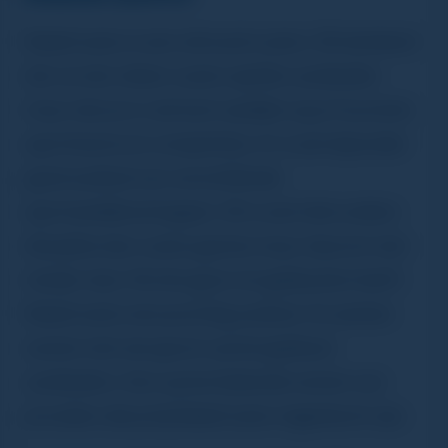
BabeCasino is een allround casino. Dit betekent
dat ze niet alleen casino spellen aanbieden
maar dat je er ook kunt wedden op je favoriete
sportteams en competities. Er is een bijzonder
goed aanbod van verschillende
sportweddenschappen. Dit is een hele andere
discipline dan casino games maar daarom niet
minder leuk. Als het gaat om gokkasten heeft
BabeCasino een prachtig aanbod. Ze werken
samen met een groot aantal gokkast
aanbieders. Een aantal bekende namen van
providers die je bij BabeCasino tegenkomt zijn: