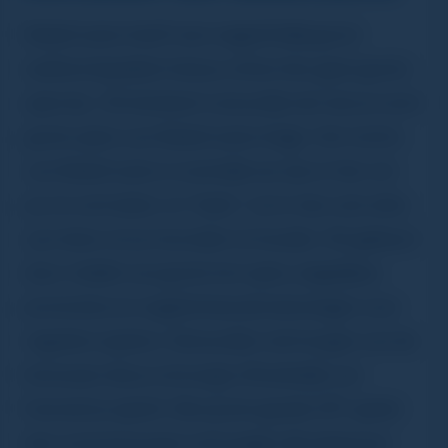
BabeCasino heeft een ongelofelijk groot
welkomstpakket helaas zitten hier geen gratis
spins bij. Dit betekent natuurlijk niet dat je nooit
gratis spins van BabeCasino krijgt. Het motto
van BabeCasino is namelijk we zijn er hier om
jou te vermaken. Je ‘’babe’’ zal er dan ook alles
aan doen om je tevreden te houden. Dit gebeurt
door middel van gratis hot spins, dagelijkse
promoties en ongelimiteerde beloningen voor
reguliere spelers. Natuurlijk is de hoogte van de
bonussen die je ontvangt afhankelijk van
hoeveel je speelt. Ben jij een goede VIP-speler
dan zul je bonussen ontvangen die helemaal