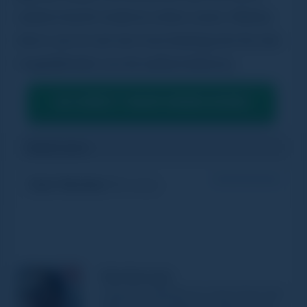
welkom bij dit moderne online casino. Meld je
direct aan en win een mooi bedrag met de vele
mogelijkheden van de welkomstbonus.
GA DIRECT NAAR BABECASINO
BabeCasino
User Review
0
(
0
votes)
Nick Barends
Gokkasten liefhebber pur sang. 33 jaar. Vind
altijd zijn meeste geluk met spelen van zijn