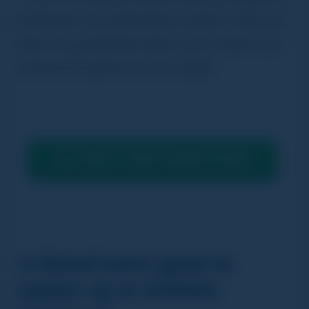
problemen. De medewerkers zullen er alles aan
doen om je problemen direct op te lossen en je
antwoord te geven op al je vragen.
GA DIRECT NAAR BABECASINO
Is BabeCasino goed te
spelen op je mobiele