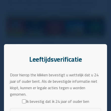
dan ook meer kans om te winnen. Kies nu je
eigen jackpot gokkast uit bij BabeCasino.
Het live casino van
BabeCasino
Leeftijdsverificatie
Als je ervan houdt om aan een tafel plaatst te
Door hierop the klikken bevestigt u wettelijk dat u 24
nemen waar echte delers je kaarten schudden
jaar of ouder bent. Als de bevestigde informatie niet
en waar de croupier netjes het balletje voor je in
klopt, kunnen er legale acties tegen u worden
het roulette wiel gooit dan moet je spelen in het
genomen.
live casino van BabeCasino. Hier kun je spellen
Ik bevestig dat ik 24 jaar of ouder ben
spelen zoals
blackjack
,
roulette
en
baccarat