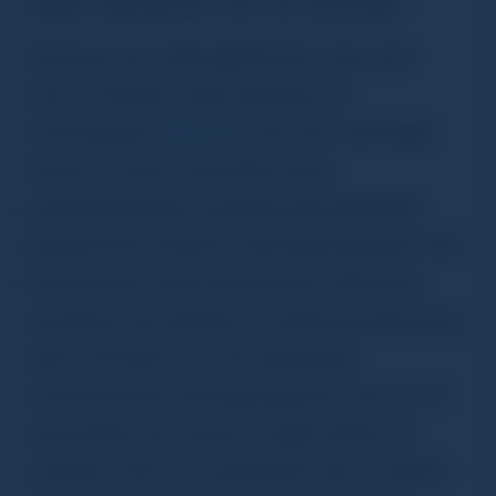
Vele manieren om te winnen
De keuze aan online gokkasten is dus echt
enorm. Hierdoor heb je de keuze uit
verschillende
gokkasten
met zeer veel leuke
thema's. Je kunt ook spelen op de
jackpotgokkasten waarbij je elke dag leuke
jackpots kunt winnen en die blijven groeien. Ook
kun je kiezen tussen de nieuwste videoslots
waarbij je vele winlijnen en leuke bonusfeatures
hebt. Of je kiest voor de ouderwetse
fruitautomaten waarbij je gewoon met 3 of 5
reels speelt net zoals je vroeger deed in de
snackbar. Ook voor videopoker kunt je terecht