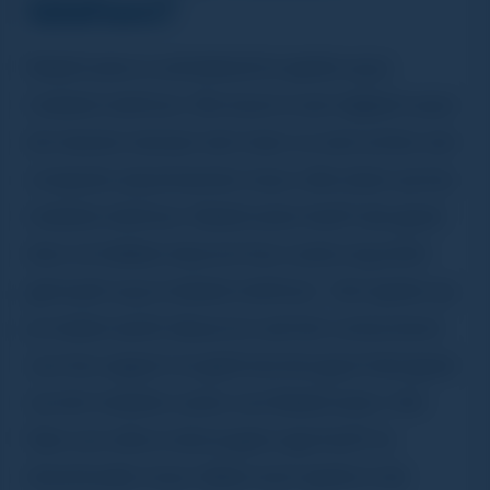
telefoon?
BabeCasino is uitstekend te spelen op je
mobiele telefoon. We leven in een tijdperk waar
de meeste mensen niet meer zo snel achter een
computer plaatsnemen maar alles doen op hun
mobiele telefoon. BabeCasino heeft dat goed
door en hebben daarom hun casino erg sterk
gemaakt op je mobiele telefoon. Het spelen op
je mobiel werkt ideaal en ook het contacteren
van live support en geld storten gaat heel goed
via het mobiele casino van BabeCasino. Het
fijne van alles is dat je geen app hoeft te
downloaden maar lekker kunt spelen in de