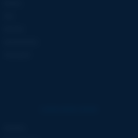
Reviews
Gids
Bonussen
Betaalmethodes
5 Euro gratis
CASINO BONUS RADAR
Disclaimer