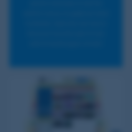
platform betreden en lukt het
wellicht ook jou om gelijk een winst
te behalen. Speel dus ook mee en
kies jouw favoriete spel om een
winst te kunnen gaan vormen!