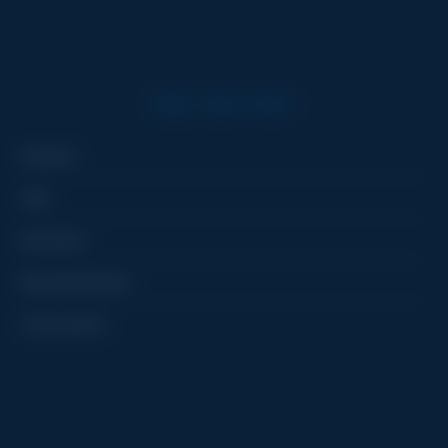
SNEL VAN START
Reviews
Gids
Bonussen
Betaalmethodes
5 Euro gratis