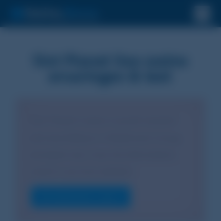
Slot Planet live casino
ervaringen & test
Slot Planet Casino is op dit moment
niet beschikbaar in Nederland. Graag
verwijzen wij u naar de alternatieve
casino's op onze website:
Alle Nederlandse casino's