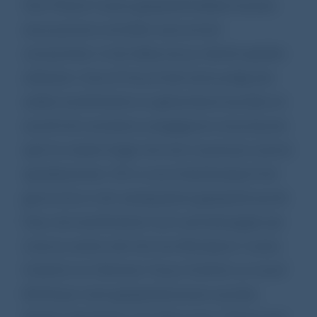
Slot Planet Casino gespeeld hebben kunnen
we je precies vertellen wat je kunt
verwachten. In de lobby kun je allerlei spellen
uitkiezen. Vooraf kun je heel eenvoudig zien
welke inzetlimieten er gehanteerd worden en
wordt het eveneens aangegeven als je bij een
spel te maken krijgt met een maximaal aantal
speelplaatsen. Dit is vooral bij blackjack het
geval als er met weinig decks gespeeld wordt.
Daar de inzetlimieten toch wel belangrijk zijn
moet je weten dat het live Blackjack, Casino
Hold’em en Ultimate Texas Hold’em al vanaf
€0,50 per inzet gespeeld kunnen worden.