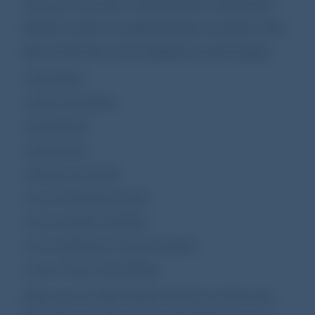
of jouw favoriete casinospellen ook bij Slot
Planet Casino live gespeeld kan worden? Dan
ben je hiermee vooraf geheel op de hoogte.
• Roulette
• Auto Roulette
• Blackjack
• Baccarat
• Dream Catcher
• Live Caribbean Stud
• Live CaSino Holdem
• Live Ultimate Texas Holdem
• Live Three Card Poker
Daar we al vaker binnen het live casino van