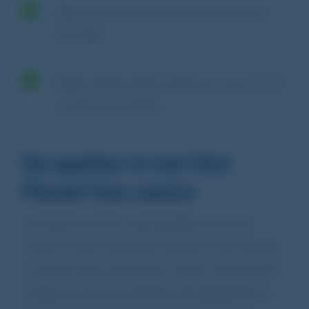
Maximale inzet op roulette tafels tot
N
€75.000
Mega 200% welkomstbonus, stort €133
N
en speel met €400
De spellen in het Slot
Planet live casino
Voordat je de live casinospellen van Slot
Planet Casino kunt gaan spelen is het handig
te weten hoe je deze kunt vinden. Niet dat dit
lastig is, want als je binnen het gokplatform