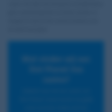
casino. Dit alles met het grote voordeel dat je
geen verplichting hebt om buiten de deur te
stappen en dat je met ruimere limieten voor
de winst kunt gaan.
Wat vinden wij van
Slot Planet live
casino?
Gekeken naar het live casino van
Slot Planet Casino kunnen we gelijk
al de conclusie trekken dat het