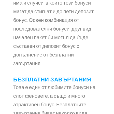
има и случеи, в които тези бонуси
магат да стигнат и до пети депозит
бонус. Освен комбинация от
последователни бонуси, друг вид
начален пакет би могъл да бъде
съставен от депозит бонус с
допълнение от безплатни
завъртания.
БЕЗПЛАТНИ ЗАВЪРТАНИЯ
Това е един от любимите бонуси на
слот феновете, а също и много
атрактивен бонус. Безплатните
завъртания биват няколко вида.