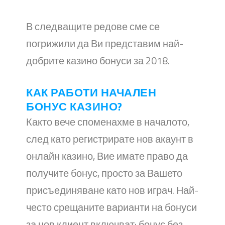
В следващите редове сме се
погрижили да Ви представим най-
добрите казино бонуси за 2018.
КАК РАБОТИ НАЧАЛЕН
БОНУС КАЗИНО?
Както вече споменахме в началото,
след като регистрирате нов акаунт в
онлайн казино, Вие имате право да
получите бонус, просто за Вашето
присъединяване като нов играч. Най-
често срещаните варианти на бонуси
за нов клиент включват: бонус без