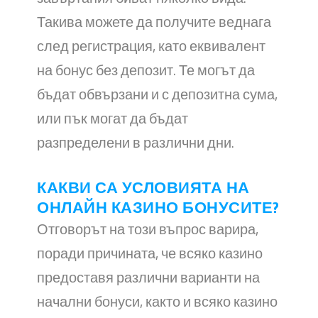
Такива можете да получите веднага
след регистрация, като еквивалент
на бонус без депозит. Те могът да
бъдат обвързани и с депозитна сума,
или пък могат да бъдат
разпределени в различни дни.
КАКВИ СА УСЛОВИЯТА НА
ОНЛАЙН КАЗИНО БОНУСИТЕ?
Отговорът на този въпрос варира,
поради причината, че всяко казино
предоставя различни варианти на
начални бонуси, както и всяко казино