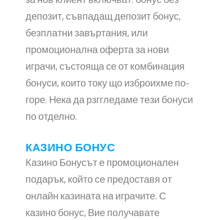
депозит, съвпадащ депозит бонус,
безплатни завъртания, или
промоционална оферта за нови
играчи, състояща се от комбинация
бонуси, които току що изброихме по-
горе. Нека да рзггледаме тези бонуси
по отделно.
КАЗИНО БОНУС
Казино Бонусът е промоционален
подарък, който се предоставя от
онлайн казината на играчите. С
казино бонус, Вие получавате