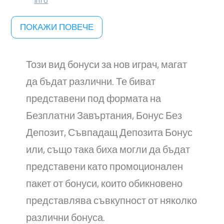
Info
Този вид бонуси за нов играч, магат
да бъдат различни. Те биват
представени под формата на
Безплатни Завъртания, Бонус Без
Депозит, Съвпадащ Депозита Бонус
или, също така биха могли да бъдат
представени като промоционален
пакет от бонуси, които обикновено
представлява съвкупност от няколко
различни бонуса.