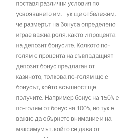
поставя различни условия по
усвояването им. Тук ще отбележим,
че размерът на бонуса определено
играе важна роля, както и процента
на депозит бонусите. Колкото по-
голям е процента на съвпадащият
депозит бонус предлаган от
казиното, толкова по-голям ще е
бонусът, който всъшност ще
получите. Например бонус на 150% е
по-голям от бонус на 100%, но тук е
важно да обърнете внимание и на
максимумът, който се дава от