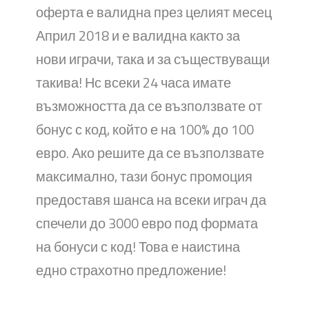
оферта е валидна през целият месец
Април 2018 и е валидна както за
нови играчи, така и за съществуващи
такива! Нс всеки 24 часа имате
възможността да се възползвате от
бонус с код, който е на 100% до 100
евро. Ако решите да се възползвате
максимално, тази бонус промоция
предоставя шанса на всеки играч да
спечели до 3000 евро под формата
на бонуси с код! Това е наистина
едно страхотно предложение!