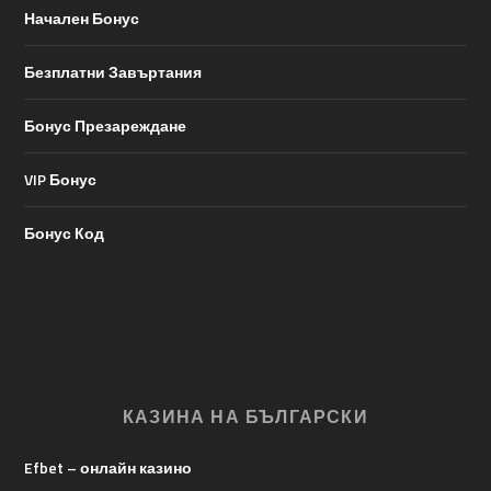
Начален Бонус
Безплатни Завъртания
Бонус Презареждане
VIP Бонус
Бонус Код
КАЗИНА НА БЪЛГАРСКИ
Efbet – онлайн казино