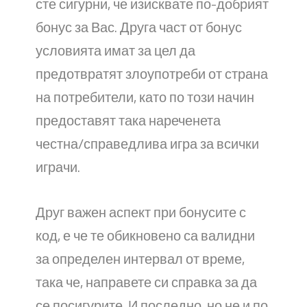
сте сигурни, че изисквате по-добрият
бонус за Вас. Друга част от бонус
условията имат за цел да
предотвратят злоупотреби от страна
на потребители, като по този начин
предоставят така нареченета
честна/справедлива игра за всички
играчи.
Друг важен аспект при бонусите с
код, е че те обикновено са валидни
за определен интервал от време,
така че, направете си справка за да
се посигурите. И последно, но не и по