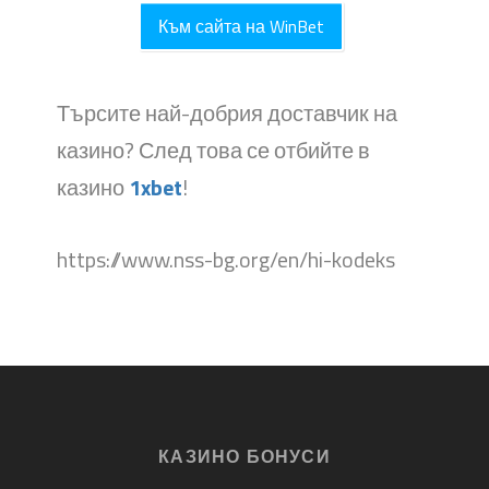
Към сайта на WinBet
Търсите най-добрия доставчик на
казино? След това се отбийте в
казино
1xbet
!
https://www.nss-bg.org/en/hi-kodeks
КАЗИНО БОНУСИ