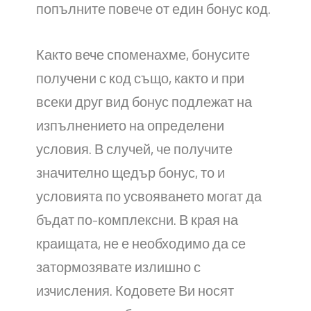
попълните повече от един бонус код.
Както вече споменахме, бонусите
получени с код също, както и при
всеки друг вид бонус подлежат на
изпълнението на определени
условия. В случей, че получите
значително щедър бонус, то и
условията по усвояването могат да
бъдат по-комплексни. В края на
краищата, не е необходимо да се
затормозявате излишно с
изчисления. Кодовете Ви носят