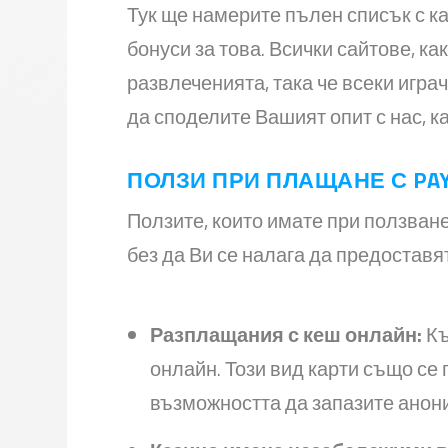
Тук ще намерите пълен списък с ка
бонуси за това. Всички сайтове, ка
развлеченията, така че всеки игра
да споделите Вашият опит с нас, к
ПОЛЗИ ПРИ ПЛАЩАНЕ С PAY
Ползите, които имате при ползване
без да Ви се налага да предостав
Разплащания с кеш онлайн:
Къ
онлайн. Този вид карти също се
възможността да запазите анони