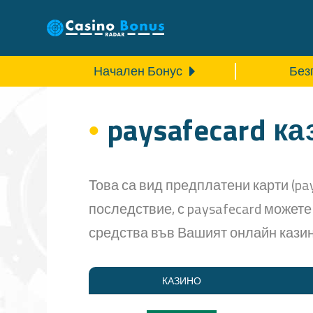
Начален Бонус
Без
paysafecard к
Това са вид предплатени карти (pay
последствие, с paysafecard может
средства във Вашият онлайн казин
КАЗИНО