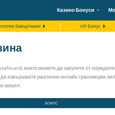
Казино Бонуси
Ме
платни Завъртания
VIP Бонус
азина
safecard), които можете да закупите от определе
е да извършвате различни онлайн транзакции, вк
о акаунт.
БОНУС