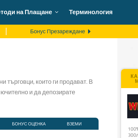
тоди на Плащане
Терминология
Бонус Презареждане
КА
ни търговци, които ги продават. В
лючително и да депозирате
БОНУС ОЦЕНКА
ВЗЕМИ
100%
300л