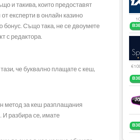
ъщо и такива, които предоставят
п от експерти в онлайн казино
1
о бонус. Също така, не се двоумете
ВЗ
кт с редактора.
€100
 тази, че буквално плащате с кеш,
ВЗ
ен метод за кеш разплащания
 И разбира се, имате
ВЗ