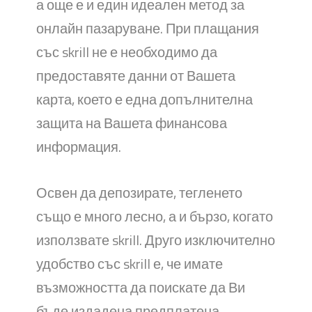
а още е и един идеален метод за
онлайн пазаруване. При плащания
със skrill не е необходимо да
предоставяте данни от Вашета
карта, което е една допълнителна
защита на Вашета финансова
информация.
Освен да депозирате, тегленето
също е много лесно, а и бързо, когато
използвате skrill. Друго изключително
удобство със skrill е, че имате
възможността да поискате да Ви
бъде издадена предплатена