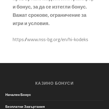
и бонус, за да се изтегли бонус.
Важат срокове, ограничение за
игри и условия.
https://www.nss-bg.org/en/hi-kodeks
КАЗИНО БОНУСИ
Начален Бонус
Безплатни Завъртания