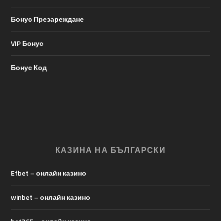
Бонус Презареждане
VIP Бонус
Бонус Код
КАЗИНА НА БЪЛГАРСКИ
Efbet – онлайн казино
winbet – онлайн казино