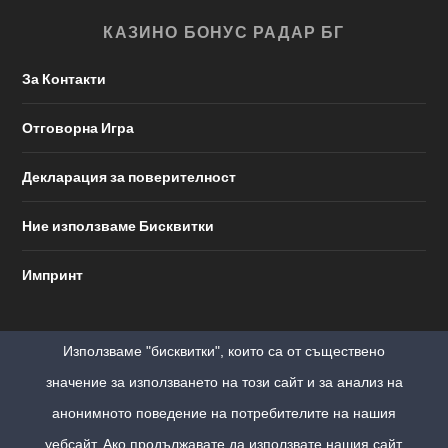
КАЗИНО БОНУС РАДАР БГ
За Контакти
Отговорна Игра
Декларация за поверителност
Ние използваме Бисквитки
Импринт
Използваме "бисквитки", които са от съществено
значение за използването на този сайт и за анализ на
анонимното поведение на потребителите на нашия
За Контакти
Отговорна Игра
уебсайт. Ако продължавате да използвате нашия сайт,