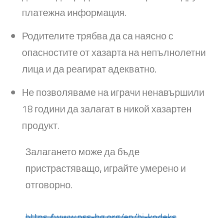
платежна информация.
Родителите трябва да са наясно с
опасностите от хазарта на непълнолетни
лица и да реагират адекватно.
Не позволяваме на играчи ненавършили
18 години да залагат в никой хазартен
продукт.
Залагането може да бъде
пристрастяващо, играйте умерено и
отговорно.
https://www.nss-bg.org/en/hi-kodeks