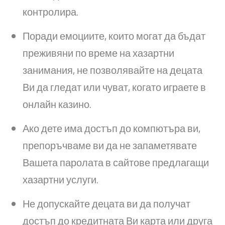
контролира.
Поради емоциите, които могат да бъдат
преживяни по време на хазартни
занимания, не позволявайте на децата
Ви да гледат или чуват, когато играете в
онлайн казино.
Ако дете има достъп до компютъра ви,
препоръчваме ви да не запаметявате
Вашета паролата в сайтове предлагащи
хазартни услуги.
Не допускайте децата ви да получат
достъп до кредитната Ви карта или друга