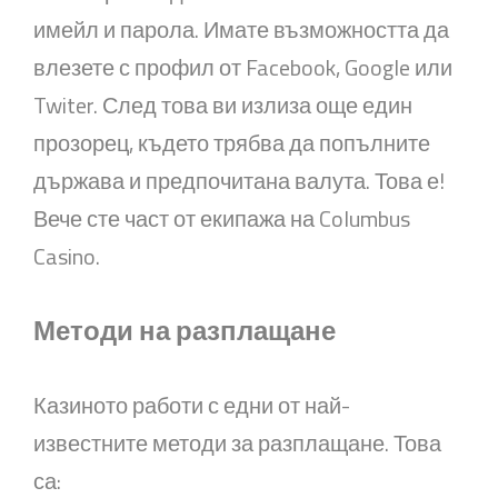
имейл и парола. Имате възможността да
влезете с профил от Facebook, Google или
Twiter. След това ви излиза още един
прозорец, където трябва да попълните
държава и предпочитана валута. Това е!
Вече сте част от екипажа на Columbus
Casino.
Методи на разплащане
Казиното работи с едни от най-
известните методи за разплащане. Това
са: