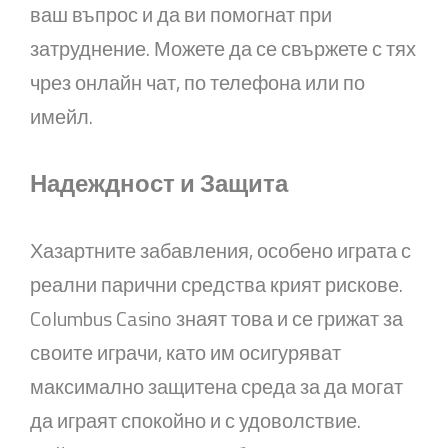
ваш въпрос и да ви помогнат при
затруднение. Можете да се свържете с тях
чрез онлайн чат, по телефона или по
имейл.
Надеждност и Защита
Хазартните забавления, особено играта с
реални парични средства крият рискове.
Columbus Casino знаят това и се грижат за
своите играчи, като им осигуряват
максимално защитена среда за да могат
да играят спокойно и с удоволствие.