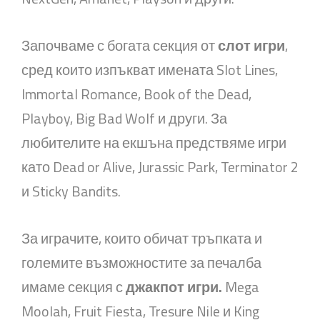
Започваме с богата секция от
слот игри
,
сред които изпъкват имената Slot Lines,
Immortal Romance, Book of the Dead,
Playboy, Big Bad Wolf и други. За
любителите на екшъна предствяме игри
като Dead or Alive, Jurassic Park, Terminator 2
и Sticky Bandits.
За играчите, които обичат тръпката и
големите възможностите за печалба
имаме секция с
джакпот игри.
Mega
Moolah, Fruit Fiesta, Tresure Nile и King