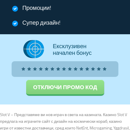
Промоции!
Супер дизайн!
Ексклузивен
начален бонус
ОТКЛЮЧИ ПРОМО КОД
Slot V – Представяме ви нов играч в света на казината. Казино Slot V
предлага на играчите сайт с дизайн на космически кораб, казино
игри от известни доставчици, сред които NetEnt, Microgaming, Yggdrasil,