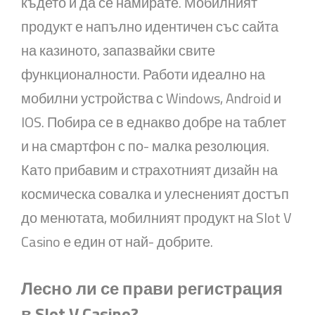
където и да се намирате. Мобилният
продукт е напълно идентичен със сайта
на казиното, запазвайки свите
функционалности. Работи идеално на
мобилни устройства с Windows, Android и
IOS. Побира се в еднакво добре на таблет
и на смартфон с по- малка резолюция.
Като прибавим и страхотният дизайн на
космическа совалка и улесненият достъп
до менютата, мобилният продукт на Slot V
Casino е един от най- добрите.
Лесно ли се прави регистрация
в Slot V Casino?