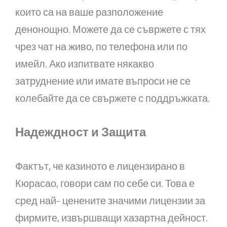
които са на ваше разположение
денонощно. Можете да се съвржете с тях
чрез чат на живо, по телефона или по
имейл. Ако изпитвате някакво
затруднение или имате въпроси не се
колебайте да се свържете с поддръжката.
Надеждност и Защита
Фактът, че казиното е лицензирано в
Кюрасао, говори сам по себе си. Това е
сред най- ценените значими лицензии за
фирмите, извършващи хазартна дейност.