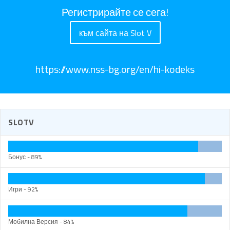
Регистрирайте се сега!
към сайта на Slot V
https://www.nss-bg.org/en/hi-kodeks
SLOTV
Бонус -
89%
Игри -
92%
Мобилна Версия -
84%