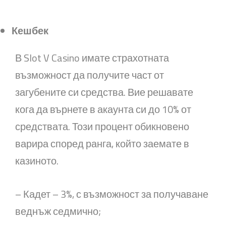
Кешбек
В Slot V Casino имате страхотната
възможност да получите част от
загубените си средства. Вие решавате
кога да върнете в акаунта си до 10% от
средствата. Този процент обикновено
варира според ранга, който заемате в
казиното.
– Кадет – 3%, с възможност за получаване
веднъж седмично;