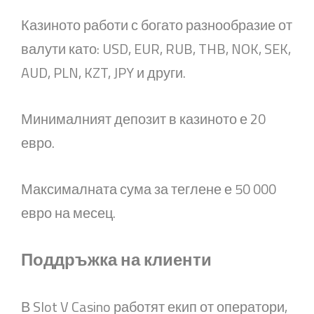
Казиното работи с богато разнообразие от
валути като: USD, EUR, RUB, THB, NOK, SEK,
AUD, PLN, KZT, JPY и други.
Минималният депозит в казиното е 20
евро.
Максималната сума за теглене е 50 000
евро на месец.
Поддръжка на клиенти
В Slot V Casino работят екип от оператори,