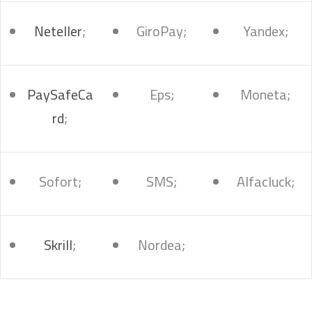
Neteller
;
GiroPay;
Yandex;
PaySafeCa
Eps;
Moneta;
rd
;
Sofort;
SMS;
Alfacluck;
Skrill
;
Nordea;