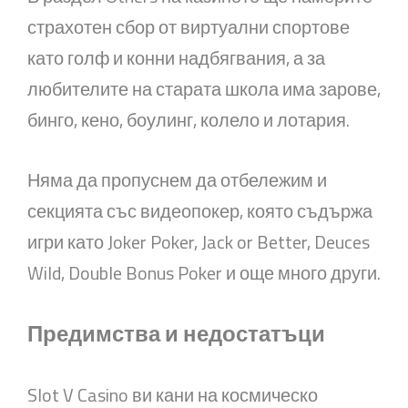
страхотен сбор от виртуални спортове
като голф и конни надбягвания, а за
любителите на старата школа има зарове,
бинго, кено, боулинг, колело и лотария.
Няма да пропуснем да отбележим и
секцията със видеопокер, която съдържа
игри като Joker Poker, Jack or Better, Deuces
Wild, Double Bonus Poker и още много други.
Предимства и недостатъци
Slot V Casino ви кани на космическо