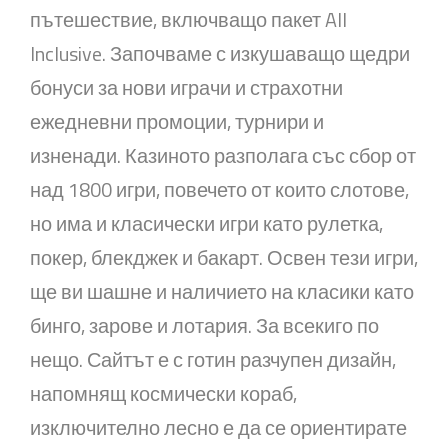
пътешествие, включващо пакет All
Inclusive. Започваме с изкушаващо щедри
бонуси за нови играчи и страхотни
ежедневни промоции, турнири и
изненади. Казиното разполага със сбор от
над 1800 игри, повечето от които слотове,
но има и класически игри като рулетка,
покер, блекджек и бакарт. Освен тези игри,
ще ви шашне и наличието на класики като
бинго, зарове и лотария. За всекиго по
нещо. Сайтът е с готин разчупен дизайн,
напомнящ космически кораб,
изключително лесно е да се ориентирате