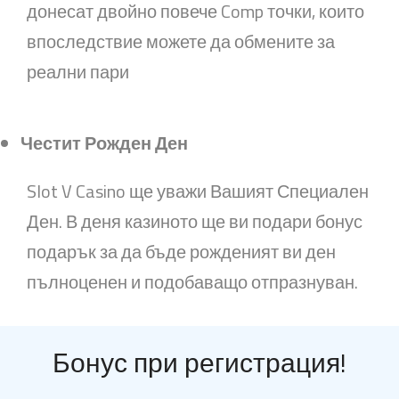
донесат двойно повече Comp точки, които
впоследствие можете да обмените за
реални пари
Честит Рожден Ден
Slot V Casino ще уважи Вашият Специален
Ден. В деня казиното ще ви подари бонус
подарък за да бъде рожденият ви ден
пълноценен и подобаващо отпразнуван.
Бонус при регистрация!