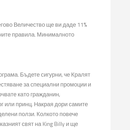
егово Величество ще ви даде 11%
ените правила. Минималното
рограма. Бъдете сигурни, че Кралят
естяване за специални промоции и
очвате като гражданин,
ог или принц. Накрая дори самите
делени ползи. Колкото повече
азният свят на King Billy и ще