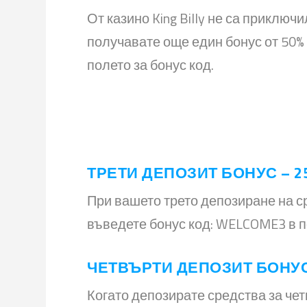
От казино King Billy не са приключ
получавате още един бонус от 50% 
полето за бонус код.
ТРЕТИ ДЕПОЗИТ БОНУС – 25
При вашето трето депозиране на ср
въведете бонус код: WELCOME3 в по
ЧЕТВЪРТИ ДЕПОЗИТ БОНУС 
Когато депозирате средства за четв