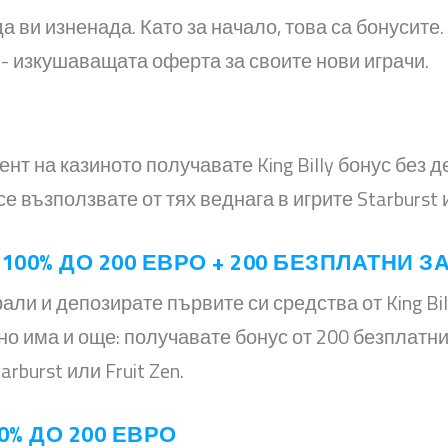
да ви изненада. Като за начало, това са бонусите. 
 изкушаващата оферта за своите нови играчи.
нт на казиното получавате King Billy бонус без 
 възползвате от тях веднага в игрите Starburst и
100% ДО 200 ЕВРО + 200 БЕЗПЛАТНИ 
али и депозирате първите си средства от King Bi
чно има и още: получавате бонус от 200 безплатн
rburst или Fruit Zen.
0% ДО 200 ЕВРО