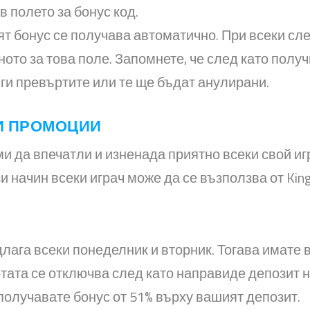
 полето за бонус код.
ят бонус се получава автоматично. При всеки сл
ото за това поле. Запомнете, че след като полу
 ги превъртите или те ще бъдат анулирани.
И ПРОМОЦИИ
еми да впечатли и изненада приятно всеки свой иг
 начин всеки играч може да се възползва от King
лага всеки понеделник и вторник. Тогава имате 
ата се отключва след като направиде депозит на
получавате бонус от 51% върху вашият депозит.