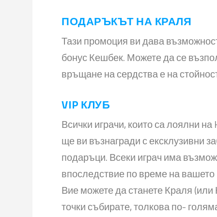
ПОДАРЪКЪТ НА КРАЛЯ
Тази промоция ви дава възможност
бонус Кешбек. Можете да се възпо
връщане на сердства е на стойност
VIP КЛУБ
Всички играчи, които са лоялни на 
ще ви възнагради с ексклузивни з
подаръци. Всеки играч има възможн
впоследствие по време на вашето 
Вие можете да станете Краля (или 
точки събирате, толкова по- голяма