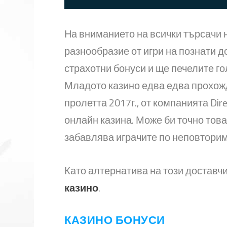
На вниманието на всички търсачи н
разнообразие от игри на познати до
страхотни бонуси и ще печелите го
Младото казино едва едва прохожда
пролетта 2017г., от компанията Dir
онлайн казина. Може би точно това
забавлява играчите по неповторим 
Като алтернатива на този достав
казино
.
КАЗИНО БОНУСИ