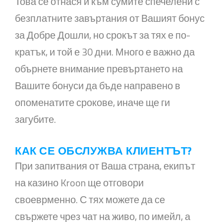
Това се отнася и към сумите спечелени с
безплатните завъртания от Вашият бонус
за Добре Дошли, но срокът за тях е по-
кратък, и той е 30 дни. Много е важно да
обърнете внимание превъртането на
Вашите бонуси да бъде направено в
опоменатите срокове, иначе ще ги
загубите.
КАК СЕ ОБСЛУЖВА КЛИЕНТЪТ?
При запитвания от Ваша страна, екипът
на казино Kroon ще отговори
своеврменно. С тях можете да се
свържете чрез чат на живо, по имейл, а