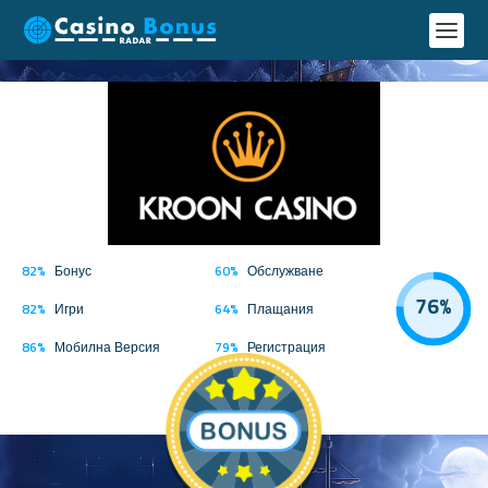
82%
Бонус
60%
Обслужване
76%
82%
Игри
64%
Плащания
86%
Мобилна Версия
79%
Регистрация