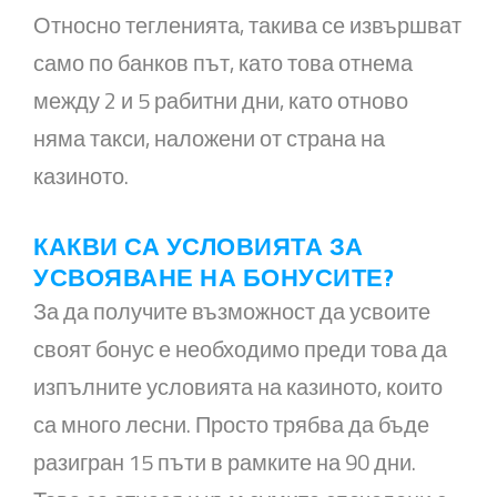
Относно тегленията, такива се извършват
само по банков път, като това отнема
между 2 и 5 рабитни дни, като отново
няма такси, наложени от страна на
казиното.
КАКВИ СА УСЛОВИЯТА ЗА
УСВОЯВАНЕ НА БОНУСИТЕ?
За да получите възможност да усвоите
своят бонус е необходимо преди това да
изпълните условията на казиното, които
са много лесни. Просто трябва да бъде
разигран 15 пъти в рамките на 90 дни.