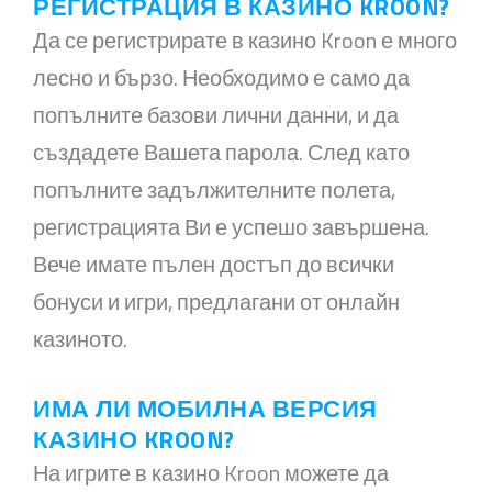
РЕГИСТРАЦИЯ В КАЗИНО
KROON?
Да се регистрирате в казино Kroon е много
лесно и бързо. Необходимо е само да
попълните базови лични данни, и да
създадете Вашета парола. След като
попълните задължителните полета,
регистрацията Ви е успешо завършена.
Вече имате пълен достъп до всички
бонуси и игри, предлагани от онлайн
казиното.
ИМА ЛИ МОБИЛНА ВЕРСИЯ
КАЗИНО
KROON?
На игрите в казино Kroon можете да