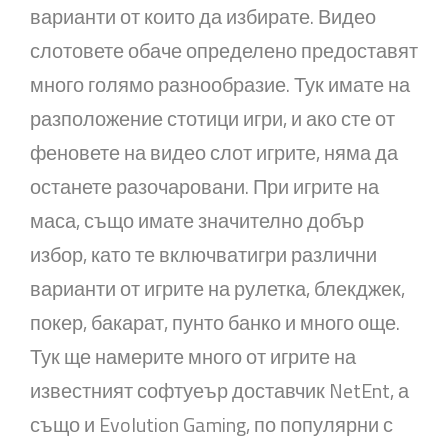
варианти от които да избирате. Видео
слотовете обаче определено предоставят
много голямо разнообразие. Тук имате на
разположение стотици игри, и ако сте от
феновете на видео слот игрите, няма да
останете разочаровани. При игрите на
маса, също имате значително добър
избор, като те включватигри различни
варианти от игрите на рулетка, блекджек,
покер, бакарат, пунто банко и много още.
Тук ще намерите много от игрите на
известният софтуеър доставчик NetEnt, а
също и Evolution Gaming, по популярни с