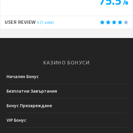
75.5%
USER REVIEW
4
(
1
vote)
КАЗИНО БОНУСИ
Начален Бонус
Безплатни Завъртания
Бонус Презареждане
VIP Бонус