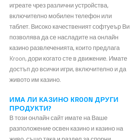
игреате чрез различни устройства,
включително мобилен телефон или
таблет. Високо качественият софтуеър Ви
позволява да се насладите на онлайн
казино развлеченията, които предлага
Kroon, дори когато сте в движение. Имате
достъп до всички игри, включително и да
живото им казино.
ИМА ЛИ КАЗИНО
KROON
ДРУГИ
ПРОДУКТИ?
В този онлайн сайт имате на Ваше
разположение освен казино и казино на
живо, също така и раздел за спорни