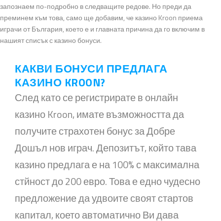
запознаем по-подробно в следващите редове. Но преди да
преминем към това, само ще добавим, че казино Kroon приема
играчи от България, което е и главната причина да го включим в
нашият списък с казино бонуси.
КАКВИ БОНУСИ ПРЕДЛАГА
КАЗИНО
KROON?
След като се регистрирате в онлайн
казино Kroon, имате възможността да
получите страхотен бонус за Добре
Дошъл нов играч. Депозитът, който тава
казино предлага е на 100% с максимална
стйност до 200 евро. Това е едно чудесно
предложение да удвоите своят стартов
капитал, което автоматично Ви дава