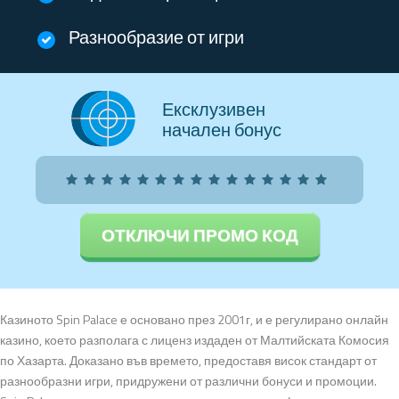
Разнообразие от игри
Ексклузивен
начален бонус
ОТКЛЮЧИ ПРОМО КОД
Казиното Spin Palace е основано през 2001г, и е регулирано онлайн
казино, което разполага с лиценз издаден от Малтийската Комосия
по Хазарта. Доказано във времето, предоставя висок стандарт от
разнообразни игри, придружени от различни бонуси и промоции.