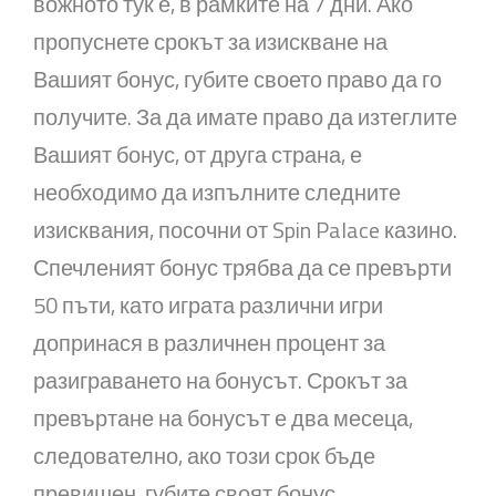
вожното тук е, в рамките на 7 дни. Ако
пропуснете срокът за изискване на
Вашият бонус, губите своето право да го
получите. За да имате право да изтеглите
Вашият бонус, от друга страна, е
необходимо да изпълните следните
изисквания, посочни от Spin Palace казино.
Спечленият бонус трябва да се превърти
50 пъти, като играта различни игри
допринася в различнен процент за
разиграването на бонусът. Срокът за
превъртане на бонусът е два месеца,
следователно, ако този срок бъде
превишен, губите своят бонус.