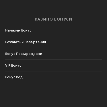
КАЗИНО БОНУСИ
Начален Бонус
Безплатни Завъртания
Бонус Презареждане
VIP Бонус
Бонус Код