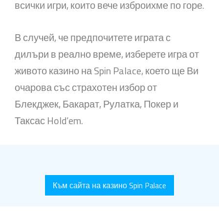
всички игри, които вече изброихме по горе.
В случей, че предпочитете играта с
дилъри в реално време, изберете игра от
живото казино на Spin Palace, което ще Ви
очарова със страхотен избор от
Блекджек, Бакарат, Рулатка, Покер и
Таксас Hold’em.
Към сайта на казино Spin Palace