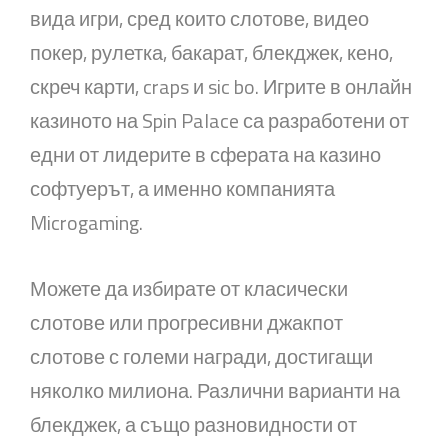
вида игри, сред които слотове, видео
покер, рулетка, бакарат, блекджек, кено,
скреч карти, craps и sic bo. Игрите в онлайн
казиното на Spin Palace са разработени от
едни от лидерите в сферата на казино
софтуерът, а именно компанията
Microgaming.
Можете да избирате от класически
слотове или прогресивни джакпот
слотове с големи награди, достигащи
няколко милиона. Различни варианти на
блекджек, а също разновидности от