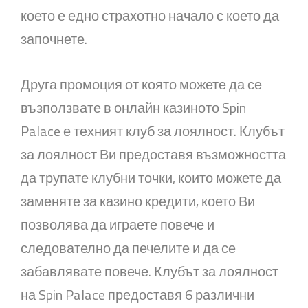
което е едно страхотно начало с което да
започнете.
Друга промоция от която можете да се
възползвате в онлайн казиното Spin
Palace е техният клуб за лоялност. Клубът
за лоялност Ви предоставя възможността
да трупате клубни точки, които можете да
заменяте за казино кредити, което Ви
позволява да играете повече и
следователно да печелите и да се
забавлявате повече. Клубът за лоялност
на Spin Palace предоставя 6 различни