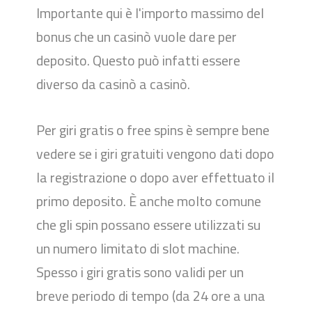
Importante qui è l'importo massimo del
bonus che un casinò vuole dare per
deposito. Questo può infatti essere
diverso da casinò a casinò.
Per giri gratis o free spins è sempre bene
vedere se i giri gratuiti vengono dati dopo
la registrazione o dopo aver effettuato il
primo deposito. È anche molto comune
che gli spin possano essere utilizzati su
un numero limitato di slot machine.
Spesso i giri gratis sono validi per un
breve periodo di tempo (da 24 ore a una