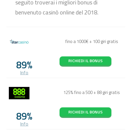
seguito troverai i migliori bonus di
benvenuto casinò online del 2018.
fino a 1000€ + 100 giri gratis
RICHIEDI IL BONUS
89%
Info
125% fino a 500 + 88 giri gratis
RICHIEDI IL BONUS
89%
Info