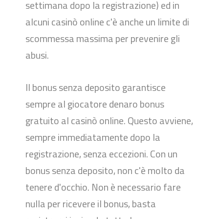
settimana dopo la registrazione) ed in
alcuni casinò online c'è anche un limite di
scommessa massima per prevenire gli
abusi.
Il bonus senza deposito garantisce
sempre al giocatore denaro bonus
gratuito al casinò online. Questo avviene,
sempre immediatamente dopo la
registrazione, senza eccezioni. Con un
bonus senza deposito, non c'è molto da
tenere d'occhio. Non è necessario fare
nulla per ricevere il bonus, basta