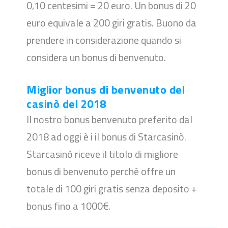
0,10 centesimi = 20 euro. Un bonus di 20
euro equivale a 200 giri gratis. Buono da
prendere in considerazione quando si
considera un bonus di benvenuto.
Miglior bonus di benvenuto del
casinò del 2018
Il nostro bonus benvenuto preferito dal
2018 ad oggi è i il bonus di Starcasinò.
Starcasinò riceve il titolo di migliore
bonus di benvenuto perché offre un
totale di 100 giri gratis senza deposito +
bonus fino a 1000€.