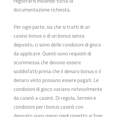
registrarsi inviando tutta la
documentazione richiesta.
Per ogni parte, sia che si tratti di un
casino bonus o di un bonus senza
deposito, ci sono delle condizioni di gioco
da applicare. Questi sono requisiti di
scommessa che devono essere
soddisfatti prima che il denaro bonus o il
denaro vinto possano essere pagati. Le
condizioni di gioco variano notevolmente
da casinò a casinò. Di regola, termini e
condizioni per i bonus casinò con
deposito sono meno rigidi rispetto ai free