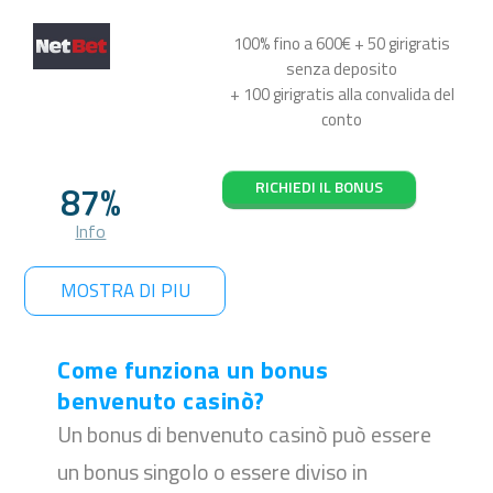
100% fino a 600€ + 50 girigratis
senza deposito
+ 100 girigratis alla convalida del
conto
RICHIEDI IL BONUS
87%
Info
Come funziona un bonus
benvenuto casinò?
Un bonus di benvenuto casinò può essere
un bonus singolo o essere diviso in