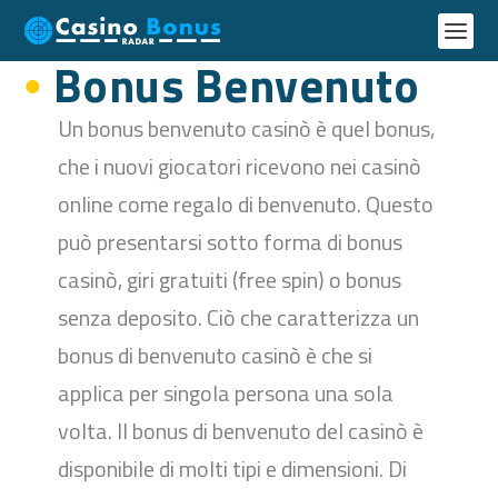
Bonus Benvenuto
Un bonus benvenuto casinò è quel bonus,
che i nuovi giocatori ricevono nei casinò
online come regalo di benvenuto. Questo
può presentarsi sotto forma di bonus
casinò, giri gratuiti (free spin) o bonus
senza deposito. Ciò che caratterizza un
bonus di benvenuto casinò è che si
applica per singola persona una sola
volta. Il bonus di benvenuto del casinò è
disponibile di molti tipi e dimensioni. Di