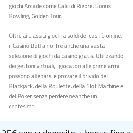
giochi Arcade come Calci di Rigore, Bonus
Bowling, Golden Tour.
Oltre ai classici giochi a soldi del casinò online,
il Casinò Betfair offre anche una vasta
selezione di giochi da casinò gratis. Utilizzando
dei gettoni virtuali, i giocatori alle prime armi
possono allenarsi e provare il brivido del
Blackjack, della Roulette, della Slot Machine e
del Poker senza perdere neanche un
centesimo.