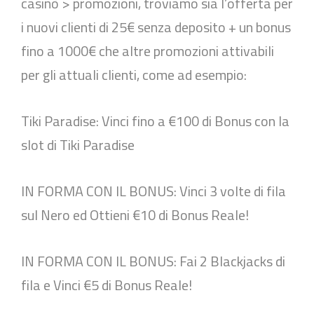
casinò > promozioni, troviamo sia l’offerta per
i nuovi clienti di 25€ senza deposito + un bonus
fino a 1000€ che altre promozioni attivabili
per gli attuali clienti, come ad esempio:
Tiki Paradise: Vinci fino a €100 di Bonus con la
slot di Tiki Paradise
IN FORMA CON IL BONUS: Vinci 3 volte di fila
sul Nero ed Ottieni €10 di Bonus Reale!
IN FORMA CON IL BONUS: Fai 2 Blackjacks di
fila e Vinci €5 di Bonus Reale!