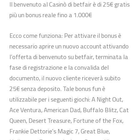
Il benvenuto al Casinò di betfair è di 25€ gratis
più un bonus reale fino a 1.000€
Ecco come funziona: Per attivare il bonus è
necessario aprire un nuovo account attivando
l’offerta di benvenuto su betfair, terminata la
fase di registrazione e la convalida del
documento, il nuovo cliente riceverà subito
25€ senza deposito. Tale bonus fun è
utilizzabile per i seguenti giochi: A Night Out,
Ace Ventura, American Dad, Buffalo Blitz, Cat
Queen, Desert Treasure, Fortune of the Fox,
Frankie Dettorie's Magic 7, Great Blue,