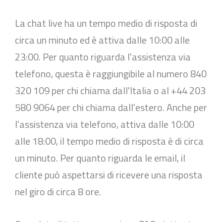
La chat live ha un tempo medio di risposta di
circa un minuto ed è attiva dalle 10:00 alle
23:00. Per quanto riguarda l'assistenza via
telefono, questa è raggiungibile al numero 840
320 109 per chi chiama dall'Italia o al +44 203
580 9064 per chi chiama dall'estero. Anche per
l'assistenza via telefono, attiva dalle 10:00
alle 18:00, il tempo medio di risposta è di circa
un minuto. Per quanto riguarda le email, il
cliente può aspettarsi di ricevere una risposta
nel giro di circa 8 ore.