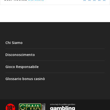
Chi Siamo
Disconoscimento
Gioco Responsabile
Glossario bonus casinò