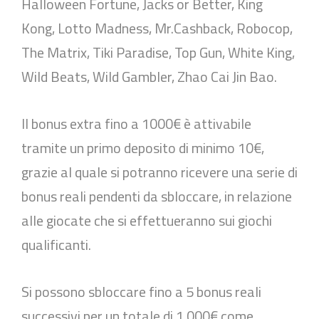
Halloween Fortune, Jacks or Better, King
Kong, Lotto Madness, Mr.Cashback, Robocop,
The Matrix, Tiki Paradise, Top Gun, White King,
Wild Beats, Wild Gambler, Zhao Cai Jin Bao.
Il bonus extra fino a 1000€ è attivabile
tramite un primo deposito di minimo 10€,
grazie al quale si potranno ricevere una serie di
bonus reali pendenti da sbloccare, in relazione
alle giocate che si effettueranno sui giochi
qualificanti.
Si possono sbloccare fino a 5 bonus reali
successivi per un totale di 1.000€ come