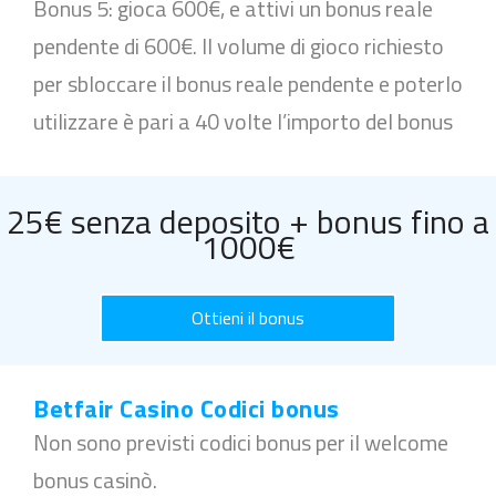
Bonus 5: gioca 600€, e attivi un bonus reale
pendente di 600€. Il volume di gioco richiesto
per sbloccare il bonus reale pendente e poterlo
utilizzare è pari a 40 volte l’importo del bonus
25€ senza deposito + bonus fino a
1000€
Ottieni il bonus
Betfair Casino Codici bonus
Non sono previsti codici bonus per il welcome
bonus casinò.