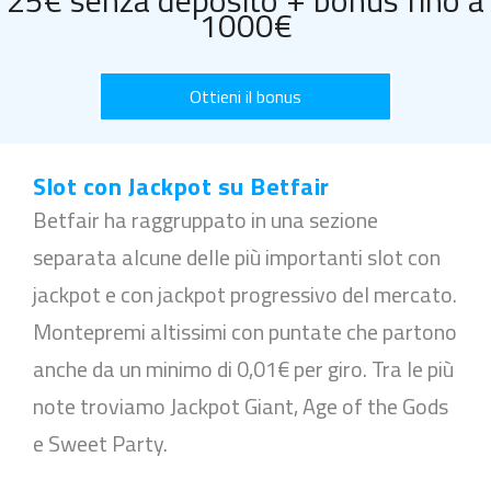
25€ senza deposito + bonus fino a
1000€
Ottieni il bonus
Slot con Jackpot su Betfair
Betfair ha raggruppato in una sezione
separata alcune delle più importanti slot con
jackpot e con jackpot progressivo del mercato.
Montepremi altissimi con puntate che partono
anche da un minimo di 0,01€ per giro. Tra le più
note troviamo Jackpot Giant, Age of the Gods
e Sweet Party.