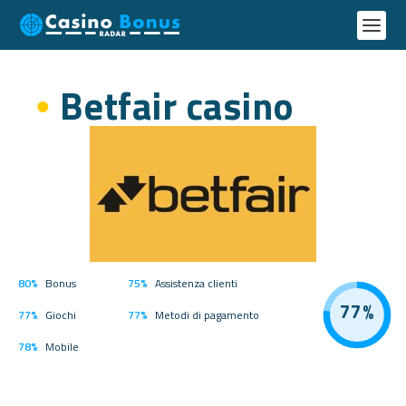
Betfair casino
80%
Bonus
75%
Assistenza clienti
77%
77%
Giochi
77%
Metodi di pagamento
78%
Mobile