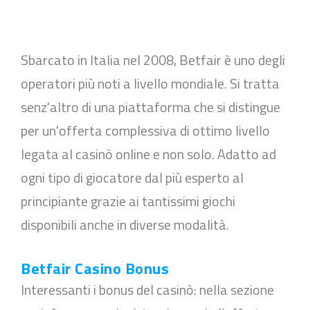
Sbarcato in Italia nel 2008, Betfair è uno degli
operatori più noti a livello mondiale. Si tratta
senz'altro di una piattaforma che si distingue
per un'offerta complessiva di ottimo livello
legata al casinò online e non solo. Adatto ad
ogni tipo di giocatore dal più esperto al
principiante grazie ai tantissimi giochi
disponibili anche in diverse modalità.
Betfair Casino Bonus
Interessanti i bonus del casinò: nella sezione