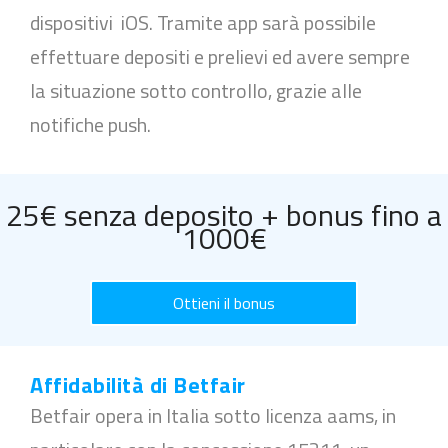
dispositivi iOS. Tramite app sarà possibile
effettuare depositi e prelievi ed avere sempre
la situazione sotto controllo, grazie alle
notifiche push.
25€ senza deposito + bonus fino a
1000€
Ottieni il bonus
Affidabilità di Betfair
Betfair opera in Italia sotto licenza aams, in