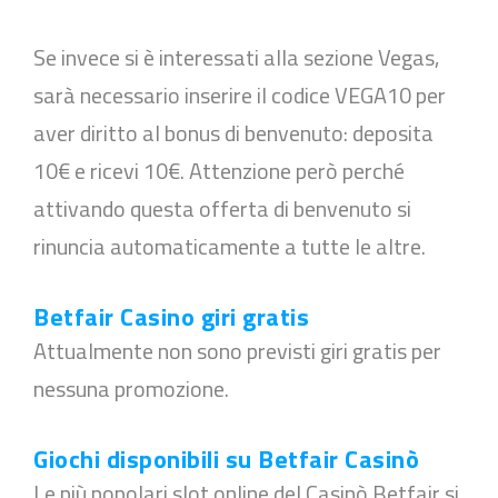
Se invece si è interessati alla sezione Vegas,
sarà necessario inserire il codice VEGA10 per
aver diritto al bonus di benvenuto: deposita
10€ e ricevi 10€. Attenzione però perché
attivando questa offerta di benvenuto si
rinuncia automaticamente a tutte le altre.
Betfair Casino giri gratis
Attualmente non sono previsti giri gratis per
nessuna promozione.
Giochi disponibili su Betfair Casinò
Le più popolari slot online del Casinò Betfair si