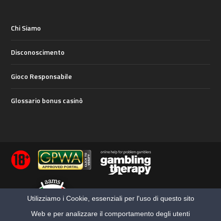
Chi Siamo
Disconoscimento
Gioco Responsabile
Glossario bonus casinò
Utilizziamo i Cookie, essenziali per l'uso di questo sito
Web e per analizzare il comportamento degli utenti