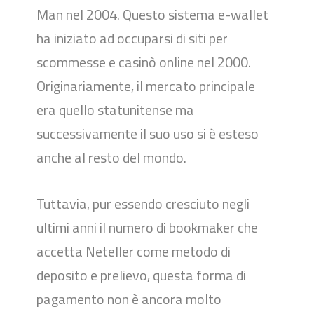
Man nel 2004. Questo sistema e-wallet
ha iniziato ad occuparsi di siti per
scommesse e casinò online nel 2000.
Originariamente, il mercato principale
era quello statunitense ma
successivamente il suo uso si è esteso
anche al resto del mondo.
Tuttavia, pur essendo cresciuto negli
ultimi anni il numero di bookmaker che
accetta Neteller come metodo di
deposito e prelievo, questa forma di
pagamento non è ancora molto