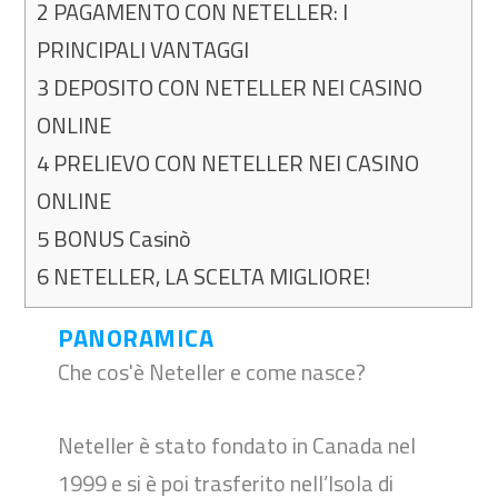
2
PAGAMENTO CON NETELLER: I
PRINCIPALI VANTAGGI
3
DEPOSITO CON NETELLER NEI CASINO
ONLINE
4
PRELIEVO CON NETELLER NEI CASINO
ONLINE
5
BONUS Casinò
6
NETELLER, LA SCELTA MIGLIORE!
PANORAMICA
Che cos'è Neteller e come nasce?
Neteller è stato fondato in Canada nel
1999 e si è poi trasferito nell’Isola di