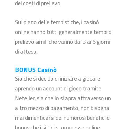
dei costi di prelievo.
Sul piano delle tempistiche, i casinò
online hanno tutti generalmente tempi di
prelievo simili che vanno dai 3 ai 5 giorni
di attesa.
BONUS Casinò
Sia che si decida di iniziare a giocare
aprendo un account di gioco tramite
Neteller, sia che lo si apra attraverso un
altro mezzo di pagamento, non bisogna
mai dimenticarsi dei numerosi benefici e
bonus che i siti di scommesse online