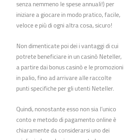
senza nemmeno le spese annuali!) per
iniziare a giocare in modo pratico, facile,
veloce e più di ogni altra cosa, sicuro!
Non dimenticate poi dei i vantaggi di cui
potrete beneficiare in un casinò Neteller,
a partire dai bonus casinò e le promozioni
in palio, fino ad arrivare alle raccolte
punti specifiche per gli utenti Neteller.
Quindi, nonostante esso non sia l’unico
conto e metodo di pagamento online è
chiaramente da considerarsi uno dei