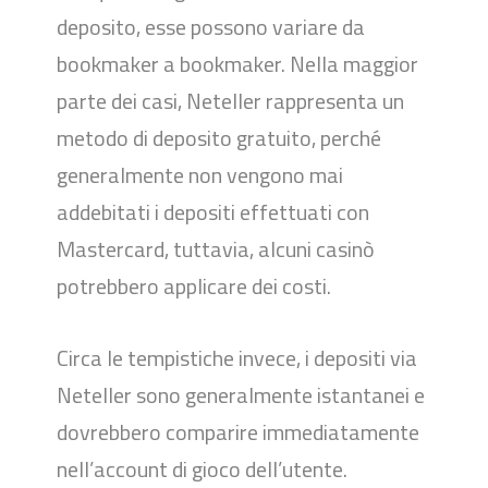
deposito, esse possono variare da
bookmaker a bookmaker. Nella maggior
parte dei casi, Neteller rappresenta un
metodo di deposito gratuito, perché
generalmente non vengono mai
addebitati i depositi effettuati con
Mastercard, tuttavia, alcuni casinò
potrebbero applicare dei costi.
Circa le tempistiche invece, i depositi via
Neteller sono generalmente istantanei e
dovrebbero comparire immediatamente
nell’account di gioco dell’utente.