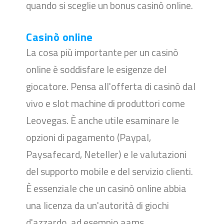
quando si sceglie un bonus casinò online.
Casinò online
La cosa più importante per un casinò
online è soddisfare le esigenze del
giocatore. Pensa all'offerta di casinò dal
vivo e slot machine di produttori come
Leovegas. È anche utile esaminare le
opzioni di pagamento (Paypal,
Paysafecard, Neteller) e le valutazioni
del supporto mobile e del servizio clienti.
È essenziale che un casinò online abbia
una licenza da un'autorità di giochi
d'azzardo, ad esempio aams.