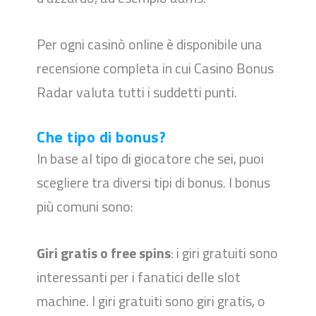
Per ogni casinò online è disponibile una
recensione completa in cui Casino Bonus
Radar valuta tutti i suddetti punti.
Che tipo di bonus?
In base al tipo di giocatore che sei, puoi
scegliere tra diversi tipi di bonus. I bonus
più comuni sono:
Giri gratis o free spins
: i giri gratuiti sono
interessanti per i fanatici delle slot
machine. I giri gratuiti sono giri gratis, o