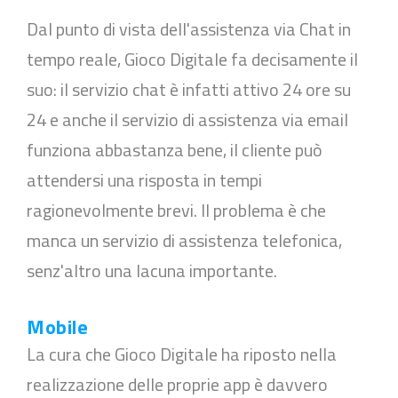
Dal punto di vista dell'assistenza via Chat in
tempo reale, Gioco Digitale fa decisamente il
suo: il servizio chat è infatti attivo 24 ore su
24 e anche il servizio di assistenza via email
funziona abbastanza bene, il cliente può
attendersi una risposta in tempi
ragionevolmente brevi. Il problema è che
manca un servizio di assistenza telefonica,
senz'altro una lacuna importante.
Mobile
La cura che Gioco Digitale ha riposto nella
realizzazione delle proprie app è davvero