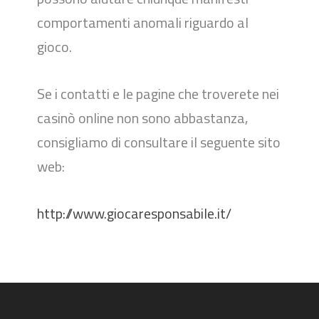
comportamenti anomali riguardo al
gioco.
Se i contatti e le pagine che troverete nei
casinò online non sono abbastanza,
consigliamo di consultare il seguente sito
web:
http://www.giocaresponsabile.it/