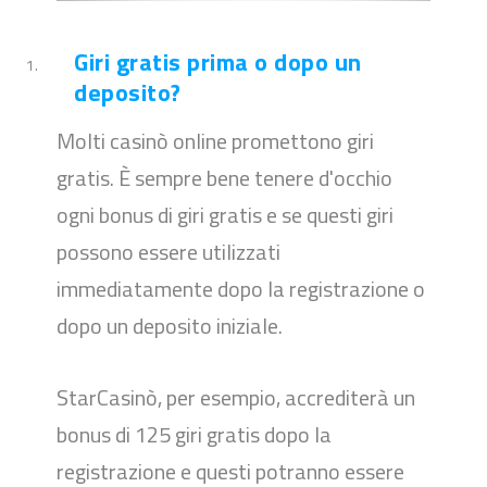
Giri gratis prima o dopo un
deposito?
Molti casinò online promettono giri
gratis. È sempre bene tenere d'occhio
ogni bonus di giri gratis e se questi giri
possono essere utilizzati
immediatamente dopo la registrazione o
dopo un deposito iniziale.
StarCasinò, per esempio, accrediterà un
bonus di 125 giri gratis dopo la
registrazione e questi potranno essere