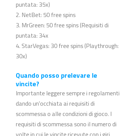
puntata: 35x)
2. NetBet: 50 free spins
3. MrGreen: 50 free spins (Requisiti di
puntata: 34x
4. StarVegas: 30 free spins (Playthrough:
30x)
Quando posso prelevare le
vincite?
Importante leggere sempre i regolamenti
dando un'occhiata ai requisiti di
scommessa o alle condizioni di gioco. I
requisiti di scommessa sono il numero di
volte in cui le vincite ricevute con i giri