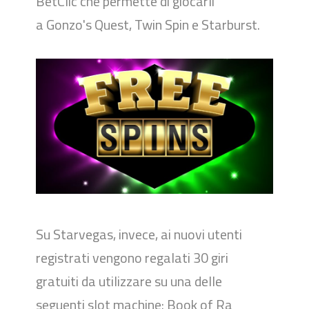
BetClic che permette di giocarli
a Gonzo's Quest, Twin Spin e Starburst.
Su Starvegas, invece, ai nuovi utenti
registrati vengono regalati 30 giri
gratuiti da utilizzare su una delle
seguenti slot machine: Book of Ra