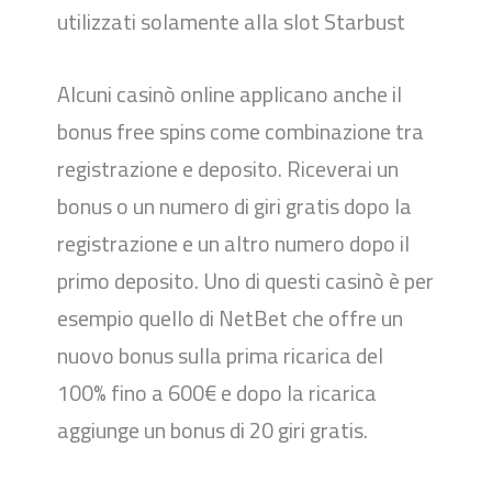
utilizzati solamente alla slot Starbust
Alcuni casinò online applicano anche il
bonus free spins come combinazione tra
registrazione e deposito. Riceverai un
bonus o un numero di giri gratis dopo la
registrazione e un altro numero dopo il
primo deposito. Uno di questi casinò è per
esempio quello di NetBet che offre un
nuovo bonus sulla prima ricarica del
100% fino a 600€ e dopo la ricarica
aggiunge un bonus di 20 giri gratis.