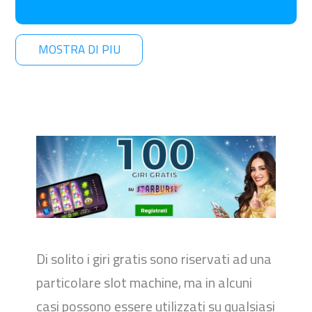
PRECEDENTE
SUCCESSIVO
Di solito i giri gratis sono riservati ad una
particolare slot machine, ma in alcuni
casi possono essere utilizzati su qualsiasi