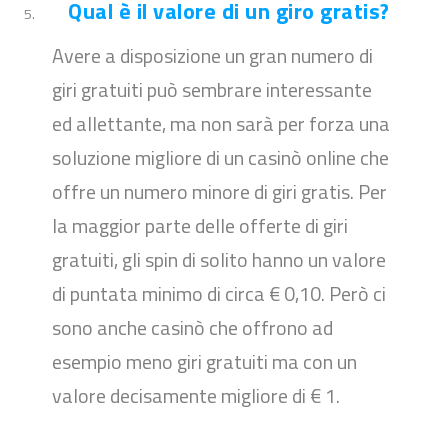
Qual è il valore di un giro gratis?
Avere a disposizione un gran numero di
giri gratuiti può sembrare interessante
ed allettante, ma non sarà per forza una
soluzione migliore di un casinò online che
offre un numero minore di giri gratis. Per
la maggior parte delle offerte di giri
gratuiti, gli spin di solito hanno un valore
di puntata minimo di circa € 0,10. Però ci
sono anche casinò che offrono ad
esempio meno giri gratuiti ma con un
valore decisamente migliore di € 1.