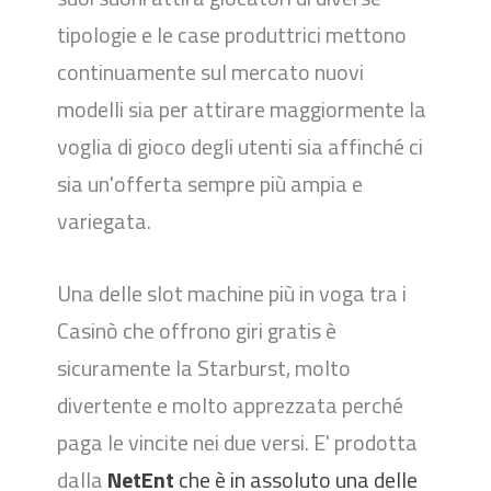
tipologie e le case produttrici mettono
continuamente sul mercato nuovi
modelli sia per attirare maggiormente la
voglia di gioco degli utenti sia affinché ci
sia un'offerta sempre più ampia e
variegata.
Una delle slot machine più in voga tra i
Casinò che offrono giri gratis è
sicuramente la Starburst, molto
divertente e molto apprezzata perché
paga le vincite nei due versi. E' prodotta
dalla
NetEnt
che è in assoluto una delle