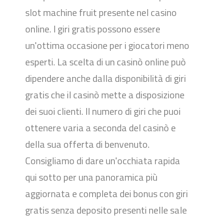
slot machine fruit presente nel casino
online. I giri gratis possono essere
un'ottima occasione per i giocatori meno
esperti. La scelta di un casinò online può
dipendere anche dalla disponibilità di giri
gratis che il casinò mette a disposizione
dei suoi clienti. Il numero di giri che puoi
ottenere varia a seconda del casinò e
della sua offerta di benvenuto.
Consigliamo di dare un'occhiata rapida
qui sotto per una panoramica più
aggiornata e completa dei bonus con giri
gratis senza deposito presenti nelle sale