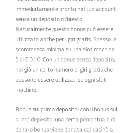
immediatamente pronto nel tuo account
senza un deposito richiesto.
Naturalmente questo bonus può essere
utilizzato anche per i giri gratis. Spesso la
scommessa minima su una slot machine
è di € 0,10. Con un bonus senza deposito,
hai già un certo numero di giri gratis che
possono essere utilizzati su ogni slot
machine.
Bonus sul primo deposito: con il bonus sul
primo deposito, una certa percentuale di
denaro bonus viene donata dal casinò al