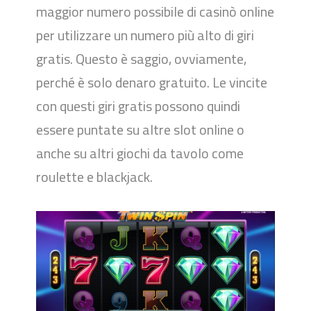
maggior numero possibile di casinò online
per utilizzare un numero più alto di giri
gratis. Questo è saggio, ovviamente,
perché è solo denaro gratuito. Le vincite
con questi giri gratis possono quindi
essere puntate su altre slot online o
anche su altri giochi da tavolo come
roulette e blackjack.