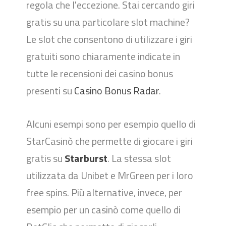
regola che l'eccezione. Stai cercando giri
gratis su una particolare slot machine?
Le slot che consentono di utilizzare i giri
gratuiti sono chiaramente indicate in
tutte le recensioni dei casino bonus
presenti su
Casino Bonus Radar
.
Alcuni esempi sono per esempio quello di
StarCasinò che permette di giocare i giri
gratis su
Starburst
. La stessa slot
utilizzata da Unibet e MrGreen per i loro
free spins. Più alternative, invece, per
esempio per un casinò come quello di