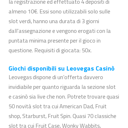
la registrazione ed effettuato 4 depositi di
almeno 10€. Essi sono utilizzabili solo sulle
slot verdi, hanno una durata di 3 giorni
dall'assegnazione e vengono erogati con la
puntata minima presente per il gioco in
questione. Requisiti di giocata: 50x.
Giochi disponibili su Leovegas Casinò
Leovegas dispone di un’offerta davvero
invidiabile per quanto riguarda la sezione slot
e casinò sia live che non. Potrete trovare quasi
50 novità slot tra cui American Dad, Fruit
shop, Starburst, Fruit Spin. Quasi 70 classiche
slot tra cui Fruit Case, Wonky Wabbits,