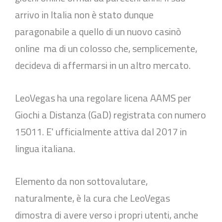
arrivo in Italia non è stato dunque
paragonabile a quello di un nuovo casinò
online ma di un colosso che, semplicemente,
decideva di affermarsi in un altro mercato.
LeoVegas ha una regolare licena AAMS per
Giochi a Distanza (GaD) registrata con numero
15011. E' ufficialmente attiva dal 2017 in
lingua italiana.
Elemento da non sottovalutare,
naturalmente, è la cura che LeoVegas
dimostra di avere verso i propri utenti, anche