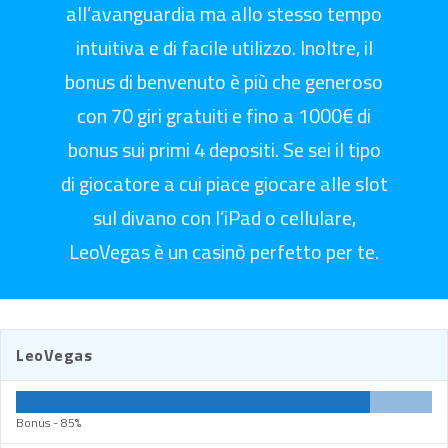
all’avanguardia ma allo stesso tempo
intuitiva e di facile utilizzo. Inoltre, il
bonus di benvenuto è più che generoso
con 70 giri gratuiti e fino a 1000€ di
bonus sui primi 4 depositi. Se sei il tipo
di giocatore a cui piace giocare alle slot
sul divano con l’iPad o cellulare,
LeoVegas è un casinò perfetto per te.
LeoVegas
Bonus -
85%