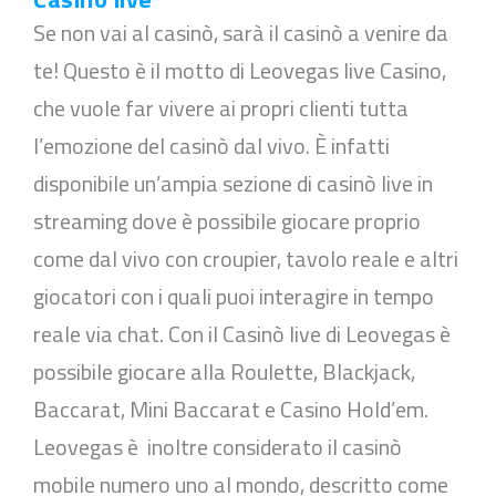
Se non vai al casinò, sarà il casinò a venire da
te! Questo è il motto di Leovegas live Casino,
che vuole far vivere ai propri clienti tutta
l’emozione del casinò dal vivo. È infatti
disponibile un’ampia sezione di casinò live in
streaming dove è possibile giocare proprio
come dal vivo con croupier, tavolo reale e altri
giocatori con i quali puoi interagire in tempo
reale via chat. Con il Casinò live di Leovegas è
possibile giocare alla Roulette, Blackjack,
Baccarat, Mini Baccarat e Casino Hold’em.
Leovegas è inoltre considerato il casinò
mobile numero uno al mondo, descritto come