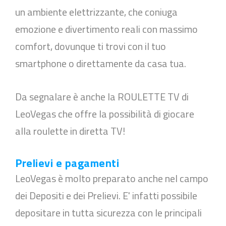
un ambiente elettrizzante, che coniuga
emozione e divertimento reali con massimo
comfort, dovunque ti trovi con il tuo
smartphone o direttamente da casa tua.
Da segnalare è anche la ROULETTE TV di
LeoVegas che offre la possibilità di giocare
alla roulette in diretta TV!
Prelievi e pagamenti
LeoVegas è molto preparato anche nel campo
dei Depositi e dei Prelievi. E' infatti possibile
depositare in tutta sicurezza con le principali