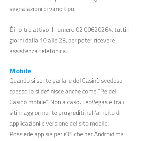
segnalazioni di vario tipo.
È inoltre attivo il numero 02 00620264, tutti i
giorni dalla 10 alle 23, per poter ricevere
assistenza telefonica.
Mobile
Quando si sente parlare del Casinò svedese,
spesso lo si definisce anche come “Re del
Casinò mobile”. Non a caso, LeoVegas è tra i
siti maggiormente progrediti nell'ambito di
applicazioni e versione del sito mobile.
Possiede app sia per iOS che per Android ma