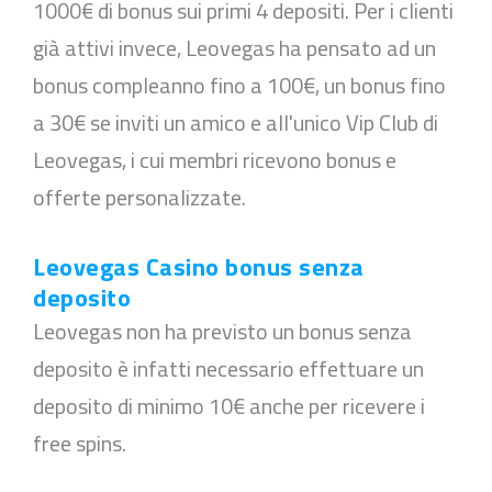
1000€ di bonus sui primi 4 depositi. Per i clienti
già attivi invece, Leovegas ha pensato ad un
bonus compleanno fino a 100€, un bonus fino
a 30€ se inviti un amico e all'unico Vip Club di
Leovegas, i cui membri ricevono bonus e
offerte personalizzate.
Leovegas Casino bonus senza
deposito
Leovegas non ha previsto un bonus senza
deposito è infatti necessario effettuare un
deposito di minimo 10€ anche per ricevere i
free spins.