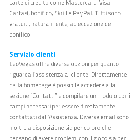
carte di credito come Mastercard, Visa,
Cartasì, bonifico, Skrill e PayPal. Tutti sono
gratuiti, naturalmente, ad eccezione del
bonifico.
Servizio clienti
LeoVegas offre diverse opzioni per quanto
riguarda l’assistenza al cliente. Direttamente
dalla homepage è possibile accedere alla
sezione “Contatti” e compilare un modulo con i
campi necessari per essere direttamente
contattati dall'Assistenza. Diverse email sono
inoltre a disposizione sia per coloro che
pensano di avere problemi con il gioco sia per