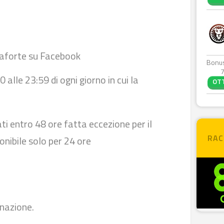
saforte su Facebook
Bonus
7
alle 23:59 di ogni giorno in cui la
OTT
ti entro 48 ore fatta eccezione per il
RA
onibile solo per 24 ore
gnazione.