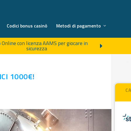
Codici bonus casinò
Metodi di pagamento
 Online con licenza AAMS per giocare in
sicurezza
NCI 1000€!
C