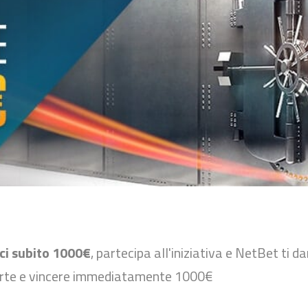
ci subito 1000€
, partecipa all'iniziativa e NetBet ti d
forte e vincere immediatamente 1000€