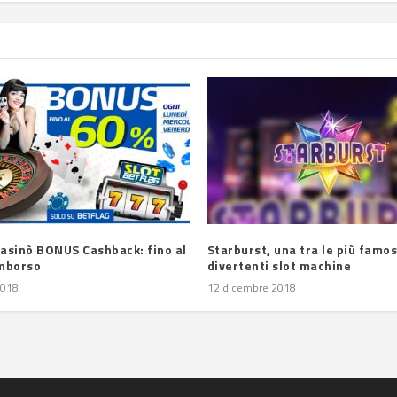
casinò BONUS Cashback: fino al
Starburst, una tra le più famo
imborso
divertenti slot machine
2018
12 dicembre 2018