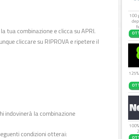
100 g
dep
f
a la tua combinazione e clicca su APRI.
OTT
nque cliccare su RIPROVA e ripetere il
125% 
OTT
hi indovinerà la combinazione
100%
2
 seguenti condizioni otterai:
OTT