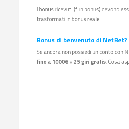
I bonus ricevuti (fun bonus) devono ess
trasformati in bonus reale
Bonus di benvenuto di NetBet?
Se ancora non possiedi un conto con Net
fino a 1000€ + 25 giri gratis
, Cosa as