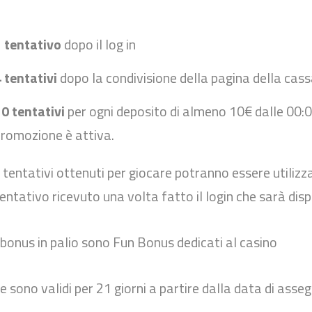
1 tentativo
dopo il log in
 tentativi
dopo la condivisione della pagina della cas
0 tentativi
per ogni deposito di almeno 10€ dalle 00:00 
romozione è attiva.
 tentativi ottenuti per giocare potranno essere utilizza
entativo ricevuto una volta fatto il login che sarà disp
 bonus in palio sono Fun Bonus dedicati al casino
sono validi per 21 giorni a partire dalla data di asse