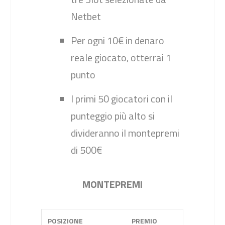
Netbet
Per ogni 10€ in denaro
reale giocato, otterrai 1
punto
I primi 50 giocatori con il
punteggio più alto si
divideranno il montepremi
di 500€
MONTEPREMI
POSIZIONE
PREMIO