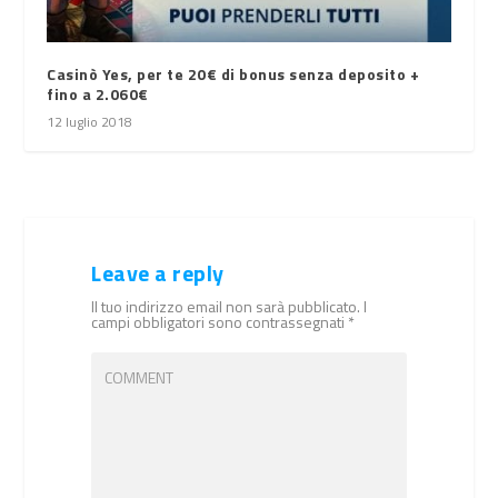
Casinò Yes, per te 20€ di bonus senza deposito +
fino a 2.060€
12 luglio 2018
Leave a reply
Il tuo indirizzo email non sarà pubblicato.
I
campi obbligatori sono contrassegnati
*