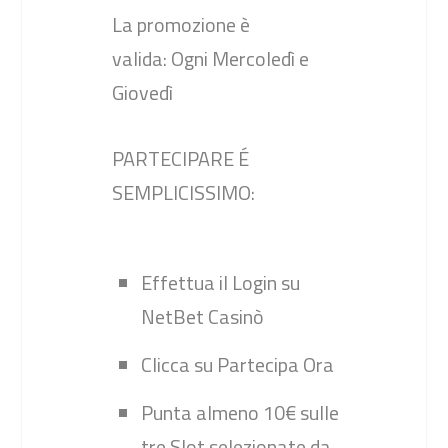
La promozione è
valida:
Ogni Mercoledì e
Giovedì
PARTECIPARE É
SEMPLICISSIMO:
Effettua il Login su
NetBet Casinò
Clicca su Partecipa Ora
Punta almeno 10€ sulle
tre Slot selezionate da