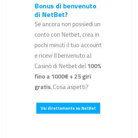
Bonus di benvenuto
di NetBet?
Se ancora non possiedi un
conto con Netbet, crea in
pochi minuti il tuo account
e ricevi Il benvenuto al
Casinò di Netbet del
100%
fino a 1000€ + 25 giri
gratis
, Cosa aspetti?
Vai direttamente su NetBet