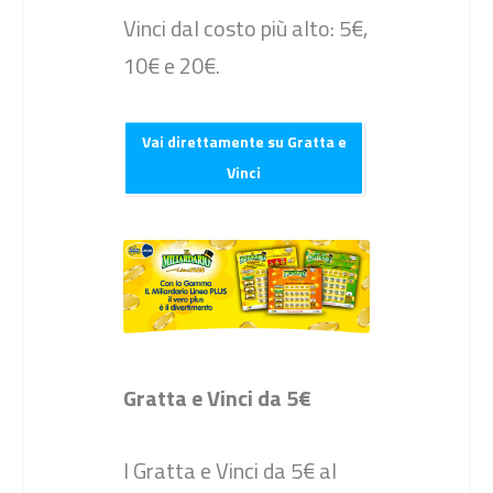
Vinci dal costo più alto: 5€,
10€ e 20€.
Vai direttamente su Gratta e
Vinci
Gratta e Vinci da 5€
I Gratta e Vinci da 5€ al