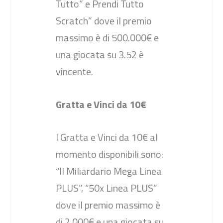
Tutto” e Prendi Tutto
Scratch” dove il premio
massimo è di 500.000€ e
una giocata su 3.52 è
vincente.
Gratta e Vinci da 10€
I Gratta e Vinci da 10€ al
momento disponibili sono:
“Il Miliardario Mega Linea
PLUS”, “50x Linea PLUS”
dove il premio massimo è
di 2.000€ e una giocata su