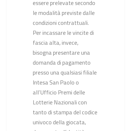
essere prelevate secondo
le modalità previste dalle
condizioni contrattuali.
Per incassare le vincite di
fascia alta, invece,
bisogna presentare una
domanda di pagamento
presso una qualsiasi filiale
Intesa San Paolo o
all’Ufficio Premi delle
Lotterie Nazionali con
tanto di stampa del codice
univoco della giocata,