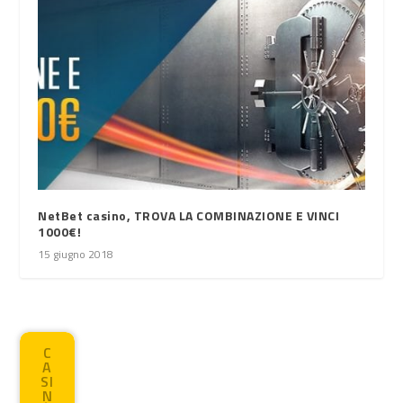
NetBet casino, TROVA LA COMBINAZIONE E VINCI
1000€!
15 giugno 2018
C
A
SI
N