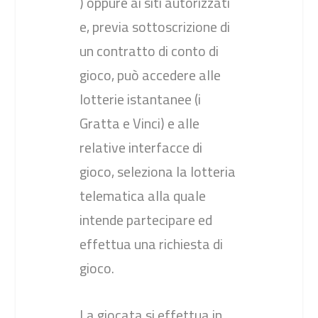
) oppure ai siti autorizzati
e, previa sottoscrizione di
un contratto di conto di
gioco, può accedere alle
lotterie istantanee (i
Gratta e Vinci) e alle
relative interfacce di
gioco, seleziona la lotteria
telematica alla quale
intende partecipare ed
effettua una richiesta di
gioco.
La giocata si effettua in