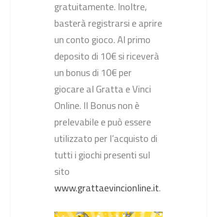
gratuitamente. Inoltre,
basterà registrarsi e aprire
un conto gioco. Al primo
deposito di 10€ si riceverà
un bonus di 10€ per
giocare al Gratta e Vinci
Online. Il Bonus non è
prelevabile e può essere
utilizzato per l’acquisto di
tutti i giochi presenti sul
sito
www.grattaevincionline.it
.