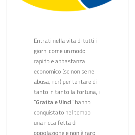
Entrati nella vita di tutti i
giorni come un modo
rapido e abbastanza
economico (se non se ne
abusa, ndr) per tentare di
tanto in tanto la fortuna, i
“
Gratta e Vinci
” hanno
conquistato nel tempo
una ricca fetta di
popolazione e non è raro