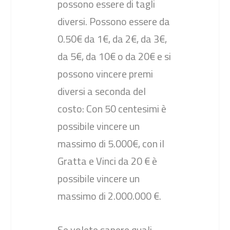
possono essere di tagli
diversi. Possono essere da
0.50€ da 1€, da 2€, da 3€,
da 5€, da 10€ o da 20€ e si
possono vincere premi
diversi a seconda del
costo: Con 50 centesimi è
possibile vincere un
massimo di 5.000€, con il
Gratta e Vinci da 20 € è
possibile vincere un
massimo di 2.000.000 €.
Se volete sapere quali