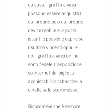
da casa. I gratta e vinci
possono essere acquistati
dal proprio pc o dal proprio
device mobile e in pochi
istanti è possibile capire se
risultino vincenti oppure
no. I gratta e vinci online
sono fedele trasposizione
su internet dei biglietti
acquistabili in tabaccheria
o nelle sale scommesse.
Ricordatevi che è sempre