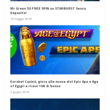
Mr Green 50 FREE SPIN su STARBURST Senza
Deposito!
16 maggio 2018
Eurobet Casinò, gioca alle nuove slot Epic Ape e Age
of Egypt e ricevi 10€ di bonus
5 giugno 2018