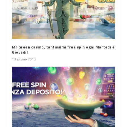
Mr Green casinò, tantissimi free spin ogni Martedì e
Giovedì!
18 giugno 2018