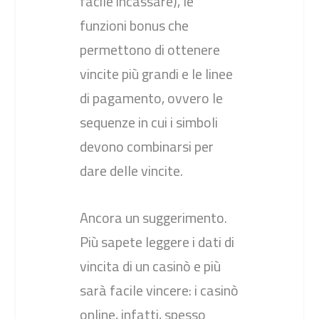
facile incassare), le
funzioni bonus che
permettono di ottenere
vincite più grandi e le linee
di pagamento, ovvero le
sequenze in cui i simboli
devono combinarsi per
dare delle vincite.
Ancora un suggerimento.
Più sapete leggere i dati di
vincita di un casinò e più
sarà facile vincere: i casinò
online, infatti, spesso