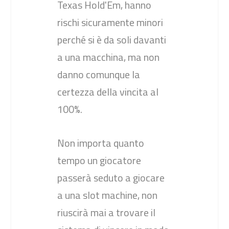
Texas Hold'Em, hanno
rischi sicuramente minori
perché si è da soli davanti
a una macchina, ma non
danno comunque la
certezza della vincita al
100%.
Non importa quanto
tempo un giocatore
passerà seduto a giocare
a una slot machine, non
riuscirà mai a trovare il