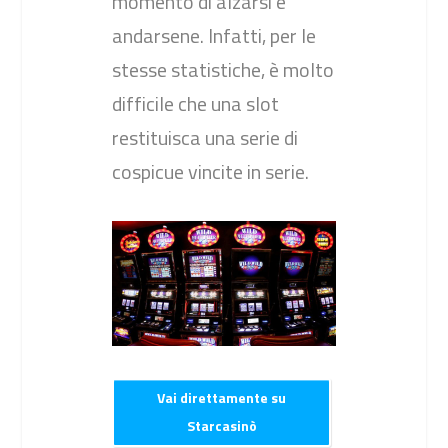
momento di alzarsi e
andarsene. Infatti, per le
stesse statistiche, è molto
difficile che una slot
restituisca una serie di
cospicue vincite in serie.
Vai direttamente su
Starcasinò