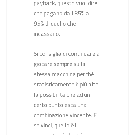
payback, questo vuol dire
che pagano dall'85% al
95% di quello che
incassano.
Si consiglia di continuare a
giocare sempre sulla
stessa macchina perché
statisticamente è più alta
la possibilità che ad un
certo punto esca una
combinazione vincente. E
se vinci, quello è il