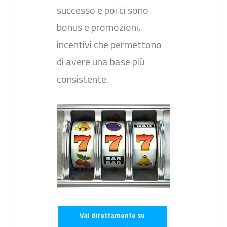
successo e poi ci sono
bonus e promozioni,
incentivi che permettono
di avere una base più
consistente.
Vai direttamente su