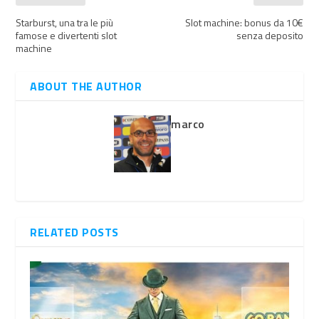
Starburst, una tra le più
Slot machine: bonus da 10€
famose e divertenti slot
senza deposito
machine
ABOUT THE AUTHOR
marco
RELATED POSTS