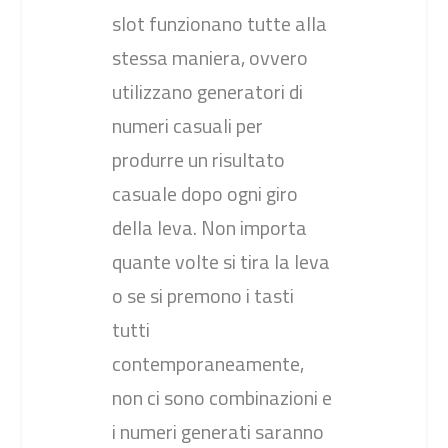
slot funzionano tutte alla
stessa maniera, ovvero
utilizzano generatori di
numeri casuali per
produrre un risultato
casuale dopo ogni giro
della leva. Non importa
quante volte si tira la leva
o se si premono i tasti
tutti
contemporaneamente,
non ci sono combinazioni e
i numeri generati saranno