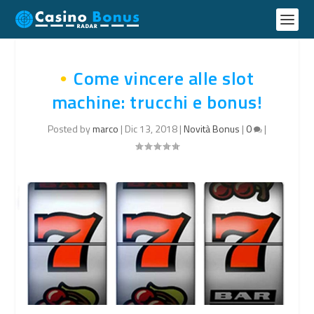
Come vincere alle slot
machine: trucchi e bonus!
Posted by
marco
|
Dic 13, 2018
|
Novità Bonus
|
0
|