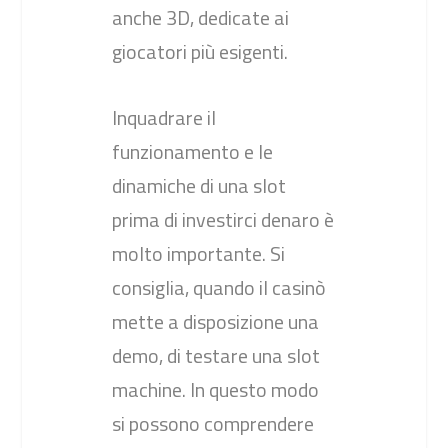
anche 3D, dedicate ai
giocatori più esigenti.
Inquadrare il
funzionamento e le
dinamiche di una slot
prima di investirci denaro è
molto importante. Si
consiglia, quando il casinò
mette a disposizione una
demo, di testare una slot
machine. In questo modo
si possono comprendere