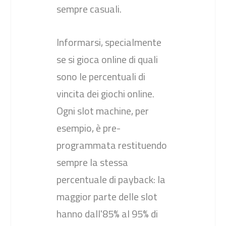
sempre casuali.
Informarsi, specialmente
se si gioca online di quali
sono le percentuali di
vincita dei giochi online.
Ogni slot machine, per
esempio, è pre-
programmata restituendo
sempre la stessa
percentuale di payback: la
maggior parte delle slot
hanno dall'85% al 95% di