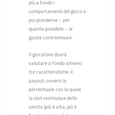
più a fondo i
comportamenti del gioco e
poi prenderne – per
quanto possibile – le
giuste contromisure.
Il giocatore dovrà
valutare a fondo almeno
tre caratteristiche: il
payout, ovvero la
percentuale con la quale
la slot restituisce delle
vincite (più è alta, più è