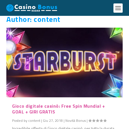
Author:
content
Gioco digitale casinò: Free Spin Mundial +
GOAL + GIRI GRATIS
Posted by
content
|
Giu 27, 2018
|
Novità Bonus
|
Incredibile offerta di Gioco digitale casinò, per tutta la durata