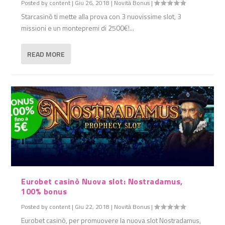
Posted by
content
|
Giu 26, 2018
|
Novità Bonus
|
Starcasinò ti mette alla prova con 3 nuovissime slot, 3
missioni e un montepremi di 2500€!...
READ MORE
Eurobet casinò Nuova slot: Nostradamus,
100% bonus
Posted by
content
|
Giu 22, 2018
|
Novità Bonus
|
Eurobet casinò, per promuovere la nuova slot Nostradamus,