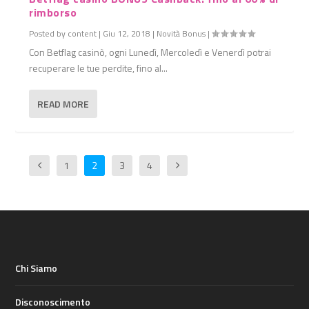
rimborso
Posted by
content
|
Giu 12, 2018
|
Novità Bonus
|
Con Betflag casinò, ogni Lunedì, Mercoledì e Venerdì potrai
recuperare le tue perdite, fino al...
READ MORE
1
2
3
4
Chi Siamo
Disconoscimento