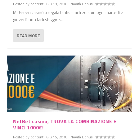
Posted by
content
|
Giu 18, 2018
|
Novità Bonus
|
Mr Green casinò ti regala tantissimi free spin ogni martedì e
giovedì, non farti sfuggire...
READ MORE
NetBet casino, TROVA LA COMBINAZIONE E
VINCI 1000€!
Posted by
content
|
Giu 15, 2018
|
Novità Bonus
|