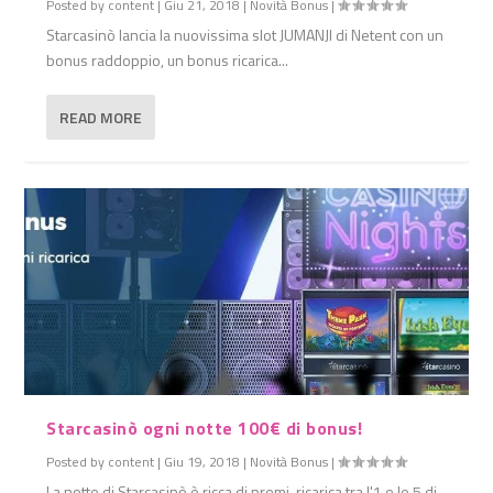
Posted by
content
|
Giu 21, 2018
|
Novità Bonus
|
Starcasinò lancia la nuovissima slot JUMANJI di Netent con un
bonus raddoppio, un bonus ricarica...
READ MORE
Starcasinò ogni notte 100€ di bonus!
Posted by
content
|
Giu 19, 2018
|
Novità Bonus
|
La notte di Starcasinò è ricca di premi, ricarica tra l'1 e le 5 di