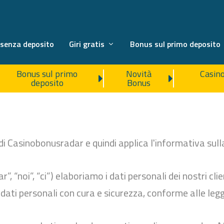
senza deposito
Giri gratis
Bonus sul primo deposito
Bonus sul primo
Novità
Casino
deposito
Bonus
i Casinobonusradar e quindi applica l'informativa sulla
“noi”, “ci”) elaboriamo i dati personali dei nostri client
i dati personali con cura e sicurezza, conforme alle legg