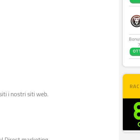
Bonus
7
OTT
RA
i i nostri siti web.
ul Direct marketing.