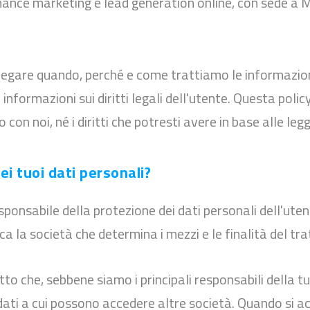
ance marketing e lead generation online, con sede a 
spiegare quando, perché e come trattiamo le informazion
informazioni sui diritti legali dell'utente. Questa policy
con noi, né i diritti che potresti avere in base alle legg
ei tuoi dati personali?
onsabile della protezione dei dati personali dell'utent
dica la società che determina i mezzi e le finalità del t
o che, sebbene siamo i principali responsabili della tut
ti a cui possono accedere altre società. Quando si acce