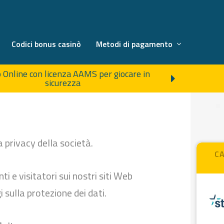
Codici bonus casinò
Metodi di pagamento
 Online con licenza AAMS per giocare in
sicurezza
 privacy della società.
C
i e visitatori sui nostri siti Web
i sulla protezione dei dati.