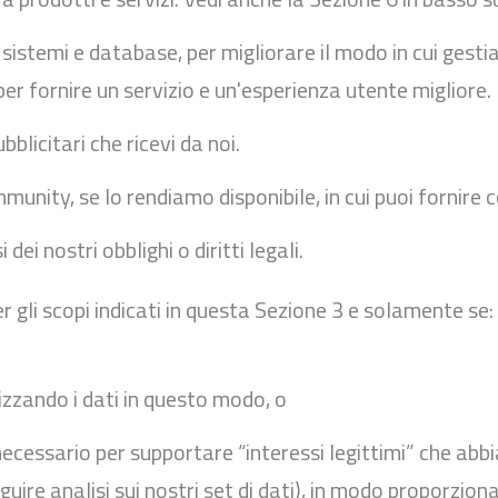
 sistemi e database, per migliorare il modo in cui gestia
 per fornire un servizio e un'esperienza utente migliore.
bblicitari che ricevi da noi.
mmunity, se lo rendiamo disponibile, in cui puoi fornire
ei nostri obblighi o diritti legali.
r gli scopi indicati in questa Sezione 3 e solamente se:
lizzando i dati in questo modo, o
è necessario per supportare “interessi legittimi” che a
guire analisi sui nostri set di dati), in modo proporzion