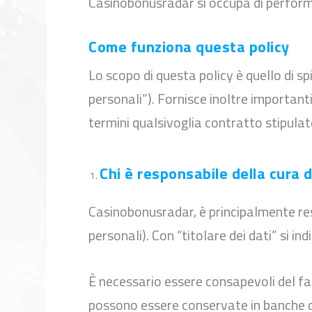
Casinobonusradar si occupa di perform
Come funziona questa policy
Lo scopo di questa policy è quello di 
personali”). Fornisce inoltre importanti 
termini qualsivoglia contratto stipulato 
Chi è responsabile della cura d
Casinobonusradar, è principalmente resp
personali). Con “titolare dei dati” si in
È necessario essere consapevoli del fatt
possono essere conservate in banche da