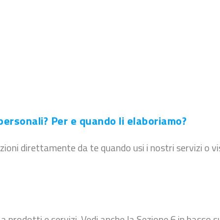
personali? Per e quando li elaboriamo?
i direttamente da te quando usi i nostri servizi o visit
a prodotti e servizi. Vedi anche la Sezione 6 in basso s