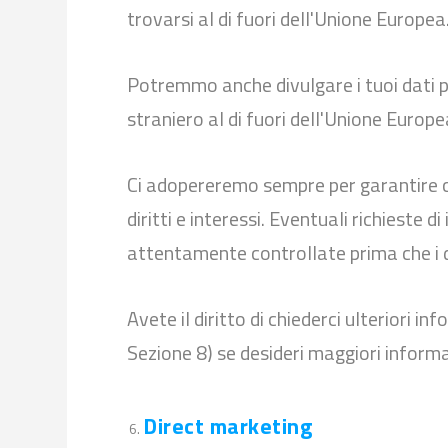
trovarsi al di fuori dell'Unione Europea
Potremmo anche divulgare i tuoi dati p
straniero al di fuori dell'Unione Europe
Ci adopereremo sempre per garantire ch
diritti e interessi. Eventuali richieste
attentamente controllate prima che i d
Avete il diritto di chiederci ulteriori
Sezione 8) se desideri maggiori informa
Direct marketing