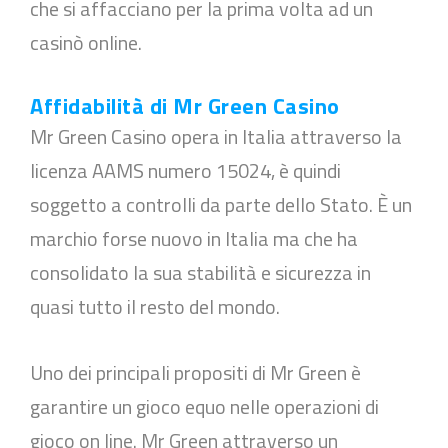
che si affacciano per la prima volta ad un
casinò online.
Affidabilità di Mr Green Casino
Mr Green Casino opera in Italia attraverso la
licenza AAMS numero 15024, è quindi
soggetto a controlli da parte dello Stato. È un
marchio forse nuovo in Italia ma che ha
consolidato la sua stabilità e sicurezza in
quasi tutto il resto del mondo.
Uno dei principali propositi di Mr Green è
garantire un gioco equo nelle operazioni di
gioco on line. Mr Green attraverso un