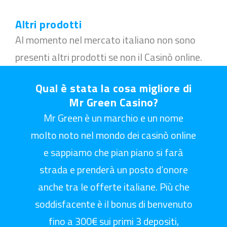
Altri prodotti
Al momento nel mercato italiano non sono
presenti altri prodotti se non il Casinò online.
Qual è stata la cosa migliore di
Mr Green Casino?
Mr Green è un marchio e un nome
molto noto nel mondo dei casinò online
e sappiamo che pian piano si farà
strada e prenderà un posto d’onore
anche tra le offerte italiane. Più che
soddisfacente è il bonus di benvenuto
fino a 300€ sui primi 3 depositi,