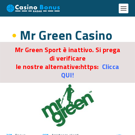
Mr Green Casino
Mr Green Sport è inattivo. Si prega
di verificare
le nostre alternative:
https:
Clicca
QUI!