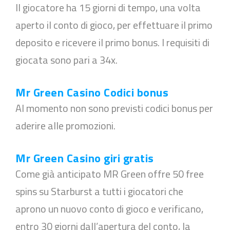
Il giocatore ha 15 giorni di tempo, una volta
aperto il conto di gioco, per effettuare il primo
deposito e ricevere il primo bonus. I requisiti di
giocata sono pari a 34x.
Mr Green Casino Codici bonus
Al momento non sono previsti codici bonus per
aderire alle promozioni.
Mr Green Casino giri gratis
Come già anticipato MR Green offre 50 free
spins su Starburst a tutti i giocatori che
aprono un nuovo conto di gioco e verificano,
entro 30 giorni dall’apertura del conto, la