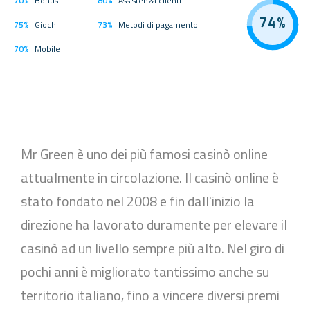
70%
Bonus
80%
Assistenza clienti
74%
75%
Giochi
73%
Metodi di pagamento
70%
Mobile
Mr Green è uno dei più famosi casinò online
attualmente in circolazione. Il casinò online è
stato fondato nel 2008 e fin dall'inizio la
direzione ha lavorato duramente per elevare il
casinò ad un livello sempre più alto. Nel giro di
pochi anni è migliorato tantissimo anche su
territorio italiano, fino a vincere diversi premi